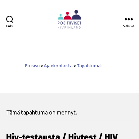
Haku
Valikko
Positiiviset
ry
Etusivu
>
Ajankohtaista
>
Tapahtumat
Tämä tapahtuma on mennyt.
Hiv-testausta / Hivtest / HIV