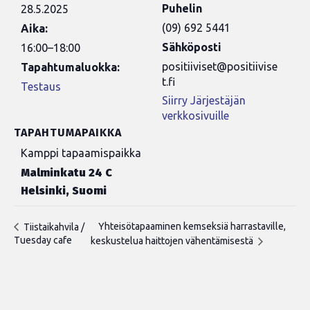
Puhelin
28.5.2025
(09) 692 5441
Aika:
Sähköposti
16:00–18:00
positiiviset@positiivise
Tapahtumaluokka:
t.fi
Testaus
Siirry Järjestäjän
verkkosivuille
TAPAHTUMAPAIKKA
Kamppi tapaamispaikka
Malminkatu 24 C
Helsinki
,
Suomi
Yhteisötapaaminen kemseksiä harrastaville,
Tiistaikahvila /
Tuesday cafe
keskustelua haittojen vähentämisestä