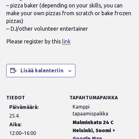
– pizza baker (depending on your skills, you can
make your own pizzas from scratch or bake frozen
pizzas)
– DJ/other volunteer entertainer
Please register by this
link
Lisää kalenteriin
TIEDOT
TAPAHTUMAPAIKKA
Kamppi
Päivämäärä:
tapaamispaikka
25.4.
Malminkatu 24 C
Aika:
Helsinki
,
Suomi
+
12:00–16:00
Google Map