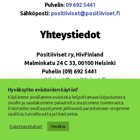
Puhelin:
09 692 5441
Sähköposti:
positiiviset@positiiviset.fi
Yhteystiedot
Positiiviset ry, HivFinland
Malminkatu 24 C 33, 00100 Helsinki
Puhelin (09) 692 5441
positiiviset@positiiviset.fi
Hyväksytko evästeiden käytön?
Käytämme sivuillamme evästeitä helpottamaan kirjautumista
sivuille ja saadaksemme palautetta sivustomme toiminnasta.
Evästeiden avulla pystymme jatkuvasti parantamaan sivujemme
© 2026
Positiiviset ry
Ylös
↑
sisältöä, turvallisuutta ja tilastointia.
Saavutettavuusseloste
Evästeasetukset
Hyväksy
Tietosuojaseloste