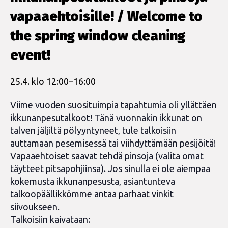
vapaaehtoisille! / Welcome to
the spring window cleaning
event!
25.4. klo 12:00
–
16:00
Viime vuoden suosituimpia tapahtumia oli yllättäen
ikkunanpesutalkoot! Tänä vuonnakin ikkunat on
talven jäljiltä pölyyntyneet, tule talkoisiin
auttamaan pesemisessä tai viihdyttämään pesijöitä!
Vapaaehtoiset saavat tehdä pinsoja (valita omat
täytteet pitsapohjiinsa). Jos sinulla ei ole aiempaa
kokemusta ikkunanpesusta, asiantunteva
talkoopäällikkömme antaa parhaat vinkit
siivoukseen.
Talkoisiin kaivataan: