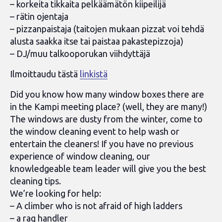
– korkeita tikkaita pelkäämätön kiipeilijä
– rätin ojentaja
– pizzanpaistaja (taitojen mukaan pizzat voi tehdä
alusta saakka itse tai paistaa pakastepizzoja)
– DJ/muu talkooporukan viihdyttäjä
Ilmoittaudu tästä
linkistä
Did you know how many window boxes there are
in the Kampi meeting place? (well, they are many!)
The windows are dusty from the winter, come to
the window cleaning event to help wash or
entertain the cleaners! If you have no previous
experience of window cleaning, our
knowledgeable team leader will give you the best
cleaning tips.
We’re looking for help:
– A climber who is not afraid of high ladders
– a rag handler