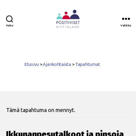
Haku
Valikko
Positiiviset
ry
Etusivu
>
Ajankohtaista
>
Tapahtumat
Tämä tapahtuma on mennyt.
Ikkunanpesutalkoot ja pinsoja