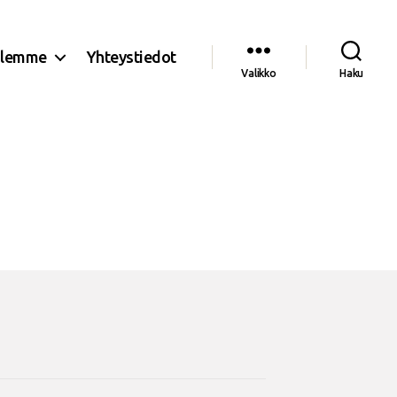
olemme
Yhteystiedot
Valikko
Haku