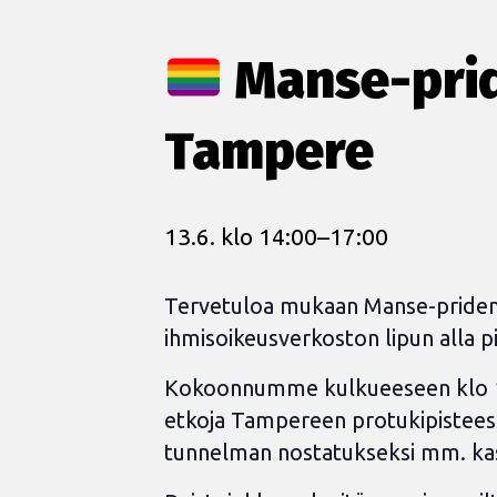
Manse-pride
Tampere
13.6. klo 14:00
–
17:00
Tervetuloa mukaan Manse-priden
ihmisoikeusverkoston lipun alla
Kokoonnumme kulkueeseen klo 13 
etkoja Tampereen protukipisteessä 
tunnelman nostatukseksi mm. kasv