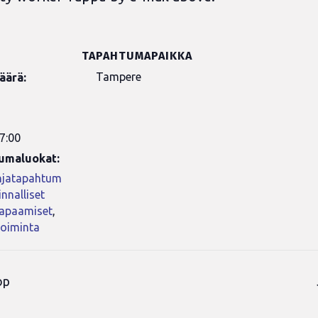
TAPAHTUMAPAIKKA
Tampere
äärä:
7:00
umaluokat:
jatapahtum
nnalliset
tapaamiset
,
toiminta
op