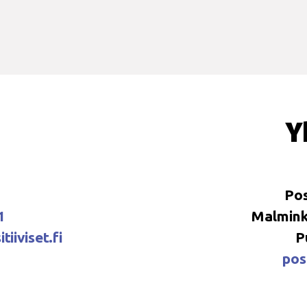
Y
Pos
1
Malminka
tiiviset.fi
P
posi