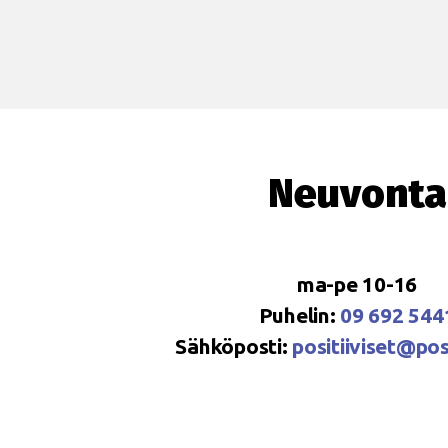
Neuvonta
ma-pe 10-16
Puhelin:
09 692 544
Sähköposti:
positiiviset@posi