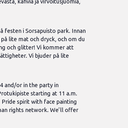
västä, kahvia ja virvoitusjuomia,
å festen i Sorsapuisto park. Innan
 på lite mat och dryck, och om du
ing och glitter! Vi kommer att
tigheter. Vi bjuder på lite
 and/or in the party in
otukipiste starting at 11 a.m.
Pride spirit with face painting
man rights network. We’ll offer