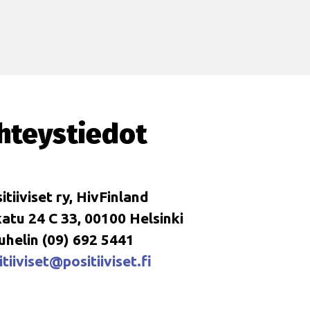
hteystiedot
itiiviset ry, HivFinland
tu 24 C 33, 00100 Helsinki
uhelin (09) 692 5441
tiiviset@positiiviset.fi