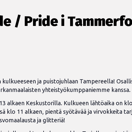
 / Pride i Tammerfor
 kulkueeseen ja puistojuhlaan Tampereella! Osal
 pirkanmaalaisten yhteistyökumppaniemme kanssa.
alkaen Keskustorilla. Kulkueen lähtöaika on kl
klo 11 alkaen, pientä syötävää ja virvokkeita tarjo
omaalausta ja glitteriä!