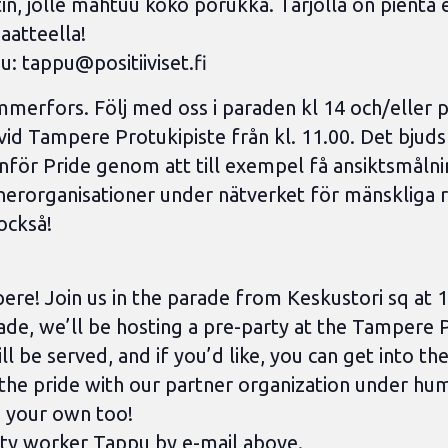
in, jolle mahtuu koko porukka. Tarjolla on pientä e
aatteella!
pu:
tappu@positiiviset.fi
erfors. Följ med oss ​​i paraden kl 14 och/eller p
vid Tampere Protukipiste från kl. 11.00. Det bjuds
g inför Pride genom att till exempel få ansiktsmåln
erorganisationer under nätverket för mänskliga rät
också!
e! Join us in the parade from Keskustori sq at 14
de, we’ll be hosting a pre-party at the Tampere Pr
 be served, and if you’d like, you can get into the 
in the pride with our partner organization under hu
g your own too!
y worker Tappu by e-mail above.