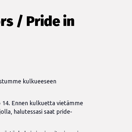
s / Pride in
listumme kulkueeseen
o 14. Ennen kulkuetta vietämme
lla, halutessasi saat pride-