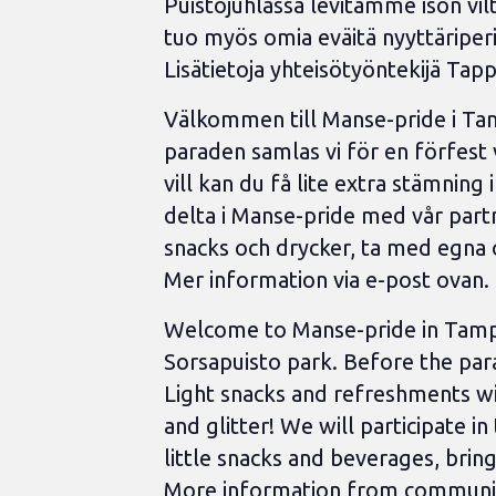
Puistojuhlassa levitämme ison vilt
tuo myös omia eväitä nyyttäriperi
Lisätietoja yhteisötyöntekijä Tap
Välkommen till Manse-pride i Tamm
paraden samlas vi för en förfest 
vill kan du få lite extra stämnin
delta i Manse-pride med vår partn
snacks och drycker, ta med egna 
Mer information via e-post ovan.
Welcome to Manse-pride in Tamper
Sorsapuisto park. Before the para
Light snacks and refreshments will
and glitter! We will participate 
little snacks and beverages, brin
More information from communit