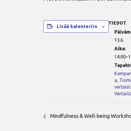
TIEDOT
Lisää kalenteriin
Päiväm
13.6.
Aika:
14:00–1
Tapaht
Kampan
a
,
Toimi
vertais
Vertais
Mindfulness & Well-being Worksh