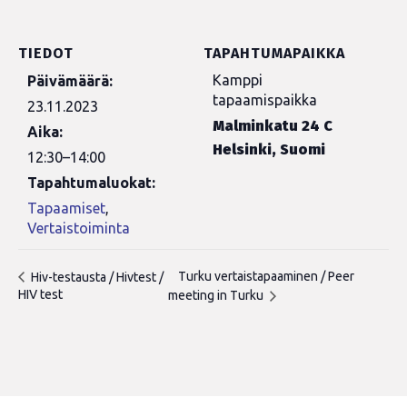
TIEDOT
TAPAHTUMAPAIKKA
Kamppi
Päivämäärä:
tapaamispaikka
23.11.2023
Malminkatu 24 C
Aika:
Helsinki
,
Suomi
12:30–14:00
Tapahtumaluokat:
Tapaamiset
,
Vertaistoiminta
Turku vertaistapaaminen / Peer
Hiv-testausta / Hivtest /
HIV test
meeting in Turku