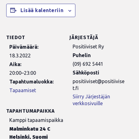
Lisää kalenteriin
TIEDOT
JÄRJESTÄJÄ
Positiiviset Ry
Päivämäärä:
Puhelin
18.3.2022
(09) 692 5441
Aika:
Sähköposti
20:00–23:00
positiiviset@positiivise
Tapahtumaluokka:
t.fi
Tapaamiset
Siirry Järjestäjän
verkkosivuille
TAPAHTUMAPAIKKA
Kamppi tapaamispaikka
Malminkatu 24 C
Helsinki
,
Suomi