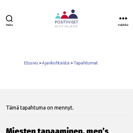
Haku
Valikko
Positiiviset
ry
Etusivu
>
Ajankohtaista
>
Tapahtumat
Tämä tapahtuma on mennyt.
Miesten tapaaminen, men’s