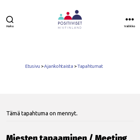
Haku
Valikko
Positiiviset
ry
Etusivu
>
Ajankohtaista
>
Tapahtumat
Tämä tapahtuma on mennyt.
Miesten tapaaminen / Meeting