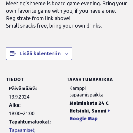
Meeting’s theme is board game evening. Bring your
own favorite game with you, if you have a one.
Registrate from link above!
Small snacks free, bring your own drinks.
Lisää kalenteriin
TIEDOT
TAPAHTUMAPAIKKA
Kamppi
Päivämäärä:
tapaamispaikka
13.9.2024
Malminkatu 24 C
Aika:
Helsinki
,
Suomi
+
18:00–21:00
Google Map
Tapahtumaluokat:
Tapaamiset
,