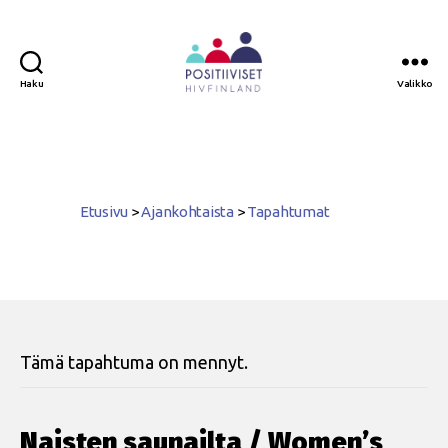
Haku
Valikko
Positiiviset
ry
Etusivu
>
Ajankohtaista
>
Tapahtumat
Tämä tapahtuma on mennyt.
Naisten saunailta / Women’s