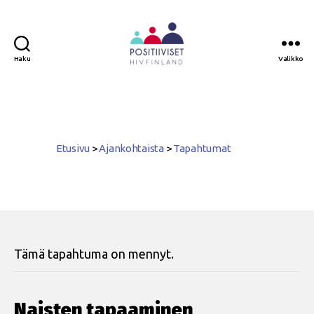
Haku
Valikko
Positiiviset
ry
Etusivu
>
Ajankohtaista
>
Tapahtumat
Tämä tapahtuma on mennyt.
Naisten tapaaminen