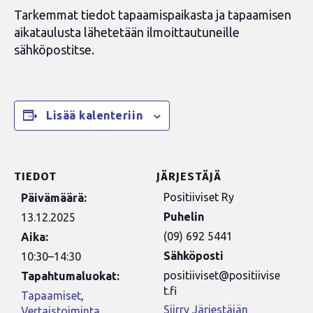
Tarkemmat tiedot tapaamispaikasta ja tapaamisen
aikataulusta lähetetään ilmoittautuneille
sähköpostitse.
Lisää kalenteriin
TIEDOT
JÄRJESTÄJÄ
Positiiviset Ry
Päivämäärä:
Puhelin
13.12.2025
(09) 692 5441
Aika:
Sähköposti
10:30–14:30
positiiviset@positiivise
Tapahtumaluokat:
t.fi
Tapaamiset
,
Siirry Järjestäjän
Vertaistoiminta