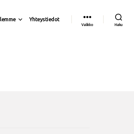
olemme
Yhteystiedot
Valikko
Haku