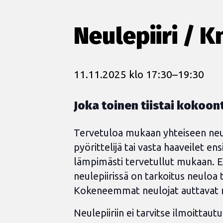
Neulepiiri / K
11.11.2025 klo 17:30
–
19:30
Joka toinen tiistai kokoont
Tervetuloa mukaan yhteiseen neulo
pyörittelijä tai vasta haaveilet e
lämpimästi tervetullut mukaan. E
neulepiirissä on tarkoitus neuloa ta
Kokeneemmat neulojat auttavat m
Neulepiiriin ei tarvitse ilmoittaut