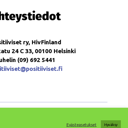
hteystiedot
itiiviset ry, HivFinland
tu 24 C 33, 00100 Helsinki
uhelin (09) 692 5441
tiiviset@positiiviset.fi
Ylös
↑
Evästeasetukset
Hyväksy