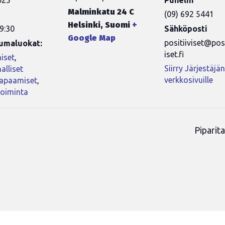
025
Puhelin
Malminkatu 24 C
(09) 692 5441
Helsinki
,
Suomi
+
9:30
Sähköposti
Google Map
positiiviset@posi
umaluokat:
iset.fi
iset
,
Siirry Järjestäjä
alliset
verkkosivuille
tapaamiset
,
toiminta
Piparit