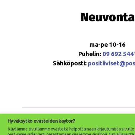
Neuvonta
ma-pe 10-16
Puhelin:
09 692 544
Sähköposti:
positiiviset@posi
Hyväksytko evästeiden käytön?
© 2026
Positi
Käytämme sivuillamme evästeitä helpottamaan kirjautumista sivuill
pystymme jatkuvasti parantamaan sivujemme sisältöä, turvallisuutta ja