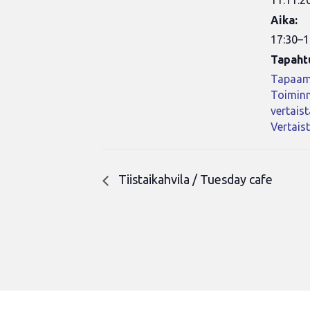
11.11.2
Aika:
17:30–1
Tapaht
Tapaam
Toiminn
vertais
Vertais
Tiistaikahvila / Tuesday cafe