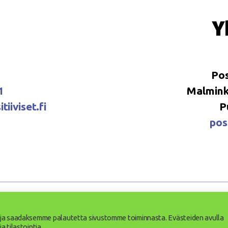
Y
Pos
1
Malminka
tiiviset.fi
P
posi
iviset ry
Saavutettavuusseloste
Tietosuojaseloste
e ja saadaksemme palautetta sivustomme toiminnasta. Evästeiden avulla
 tilastointia.