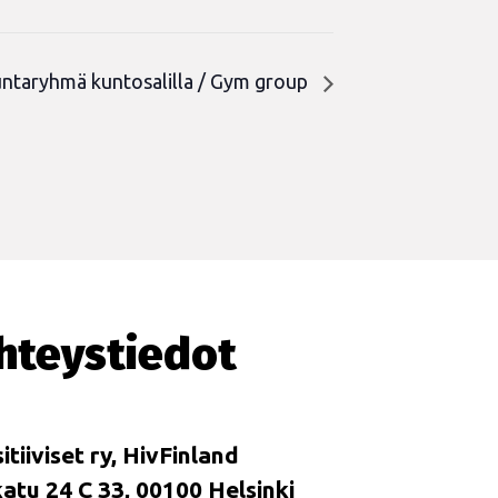
untaryhmä kuntosalilla / Gym group
hteystiedot
itiiviset ry, HivFinland
tu 24 C 33, 00100 Helsinki