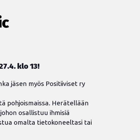
ic
.4. klo 13!
a jäsen myös Positiiviset ry
stä pohjoismaissa. Herätellään
johon osallistuu ihmisiä
tua omalta tietokoneeltasi tai