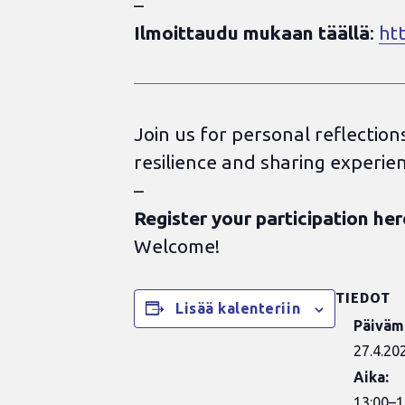
–
Ilmoittaudu mukaan täällä
:
ht
Join us for personal reflectio
resilience and sharing experie
–
Register your participation her
Welcome!
TIEDOT
Lisää kalenteriin
Päiväm
27.4.20
Aika:
13:00–1