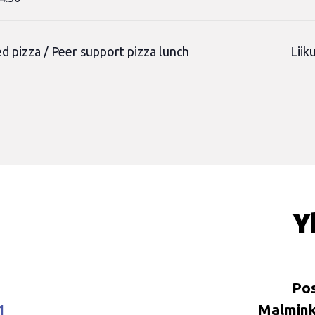
 pizza / Peer support pizza lunch
Liik
Y
Pos
1
Malminka