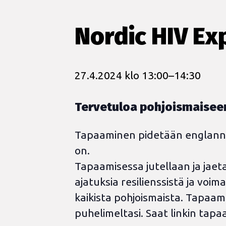
Nordic HIV Ex
27.4.2024 klo 13:00
–
14:30
Tervetuloa pohjoismaiseen
Tapaaminen pidetään englanniks
on.
Tapaamisessa jutellaan ja jaet
ajatuksia resilienssistä ja voi
kaikista pohjoismaista. Tapaam
puhelimeltasi. Saat linkin tap