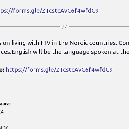
tps://forms.gle/ZTcstcAvC6f4wfdC9
ns on living with HIV in the Nordic countries.
nces.English will be the language spoken at th
e:
https://forms.gle/ZTcstcAvC6f4wfdC9
äärä:
24
4:30