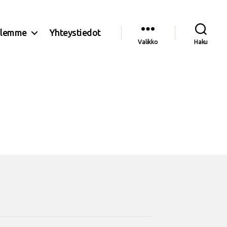
olemme
Yhteystiedot
Valikko
Haku