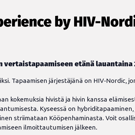
perience by HIV-Nord
 vertaistapaamiseen etänä lauantaina 27
i. Tapaamisen järjestäjänä on HIV-Nordic, jonk
aan kokemuksia hivistä ja hivin kanssa elämise
maantumisesta. Kyseessä on hybriditapaaminen, 
inen striimataan Kööpenhaminasta. Voit osallis
aamiseen ilmoittautumisen jälkeen.