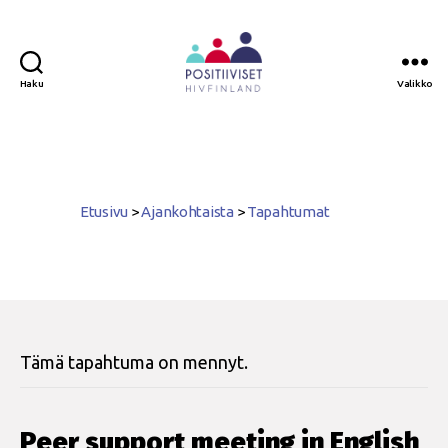
Haku
Valikko
Positiiviset
ry
Etusivu
>
Ajankohtaista
>
Tapahtumat
Tämä tapahtuma on mennyt.
Peer support meeting in English