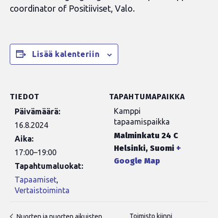
coordinator of Positiiviset, Valo.
Lisää kalenteriin
TIEDOT
TAPAHTUMAPAIKKA
Kamppi
Päivämäärä:
tapaamispaikka
16.8.2024
Malminkatu 24 C
Aika:
Helsinki
,
Suomi
+
17:00–19:00
Google Map
Tapahtumaluokat:
Tapaamiset
,
Vertaistoiminta
Toimisto kiinni
Nuorten ja nuorten aikuisten