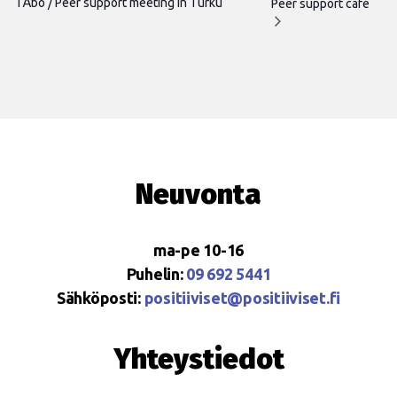
i Åbo / Peer support meeting in Turku
Peer support café
Neuvonta
ma-pe 10-16
Puhelin:
09 692 5441
Sähköposti:
positiiviset@positiiviset.fi
Yhteystiedot