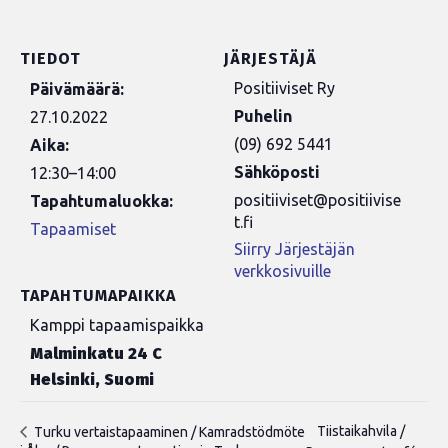
TIEDOT
JÄRJESTÄJÄ
Positiiviset Ry
Päivämäärä:
Puhelin
27.10.2022
(09) 692 5441
Aika:
Sähköposti
12:30–14:00
positiiviset@positiivise
Tapahtumaluokka:
t.fi
Tapaamiset
Siirry Järjestäjän
verkkosivuille
TAPAHTUMAPAIKKA
Kamppi tapaamispaikka
Malminkatu 24 C
Helsinki
,
Suomi
Tiistaikahvila /
Turku vertaistapaaminen / Kamradstödmöte