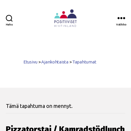
Haku
Valikko
Positiiviset
ry
Etusivu
>
Ajankohtaista
>
Tapahtumat
Tämä tapahtuma on mennyt.
Pizzatorstai / Kamradstödlunch