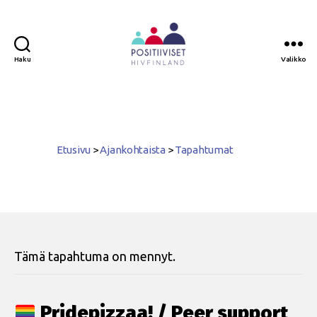
Haku
Valikko
Positiiviset
ry
Etusivu
>
Ajankohtaista
>
Tapahtumat
Tämä tapahtuma on mennyt.
Pridepizzaa! / Peer support