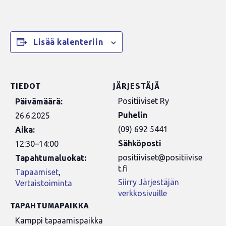
Lisää kalenteriin
TIEDOT
JÄRJESTÄJÄ
Positiiviset Ry
Päivämäärä:
Puhelin
26.6.2025
(09) 692 5441
Aika:
Sähköposti
12:30–14:00
positiiviset@positiivise
Tapahtumaluokat:
t.fi
Tapaamiset
,
Siirry Järjestäjän
Vertaistoiminta
verkkosivuille
TAPAHTUMAPAIKKA
Kamppi tapaamispaikka