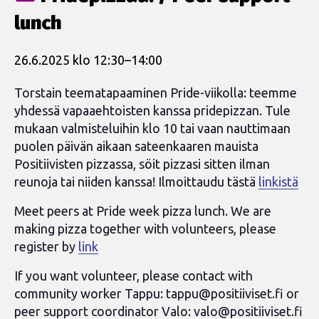
lunch
26.6.2025 klo 12:30
–
14:00
Torstain teematapaaminen Pride-viikolla: teemme
yhdessä vapaaehtoisten kanssa pridepizzan. Tule
mukaan valmisteluihin klo 10 tai vaan nauttimaan
puolen päivän aikaan sateenkaaren mauista
Positiivisten pizzassa, söit pizzasi sitten ilman
reunoja tai niiden kanssa! Ilmoittaudu tästä
linkistä
Meet peers at Pride week pizza lunch. We are
making pizza together with volunteers, please
register by
link
If you want volunteer, please contact with
community worker Tappu:
tappu@positiiviset.fi
or
peer support coordinator Valo:
valo@positiiviset.fi