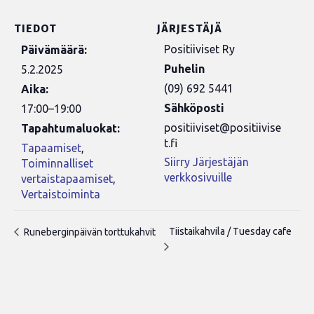
TIEDOT
JÄRJESTÄJÄ
Positiiviset Ry
Päivämäärä:
Puhelin
5.2.2025
(09) 692 5441
Aika:
Sähköposti
17:00–19:00
positiiviset@positiivise
Tapahtumaluokat:
t.fi
Tapaamiset
,
Siirry Järjestäjän
Toiminnalliset
verkkosivuille
vertaistapaamiset
,
Vertaistoiminta
Tiistaikahvila / Tuesday cafe
Runeberginpäivän torttukahvit