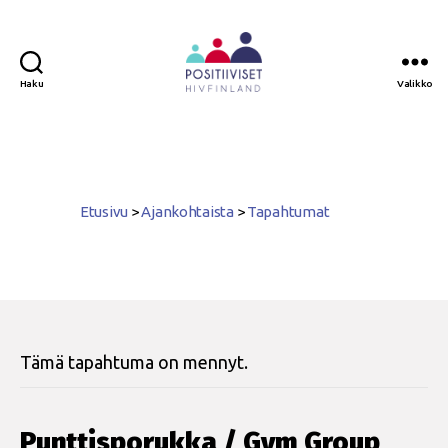
Haku
Valikko
Positiiviset
ry
Etusivu
>
Ajankohtaista
>
Tapahtumat
Tämä tapahtuma on mennyt.
Punttisporukka / Gym Group