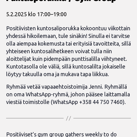
5.2.2025 klo 17:00
–
19:00
Positiivisten kuntosaliporukka kokoontuu viikottain
yhdessä hikoilemaan, tule sinäkin! Sinulla ei tarvitse
olla aiempaa kokemusta tai erityisiä tavoitteita, sillä
yhteiseen kuntosalihetkeen voivat tulla niin
aloittelijat kuin pidempään punttisalilla viihtyneet.
Kuntotasolla ole väliä, sillä kuntosalilta jokaiselle
löytyy takuulla oma ja mukava tapa liikkua.
Ryhmää vetää vapaaehtoistoimija Jenni. Ryhmällä
on oma WhatsApp-ryhmä, johon pääsee laittamalla
viestiä toimistolle (WhatsApp +358 44 750 7460).
Positiiviset’s gym group gathers weekly to do