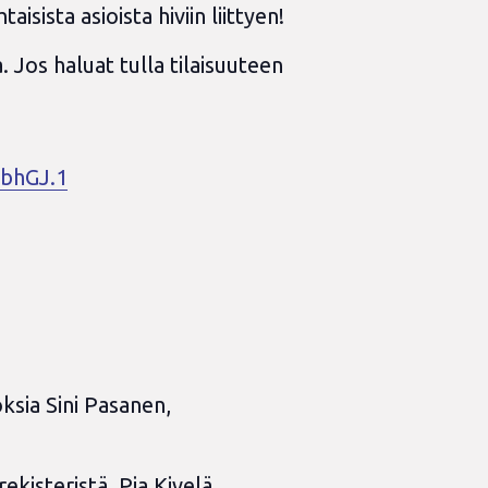
sista asioista hiviin liittyen!
 Jos haluat tulla tilaisuuteen
bhGJ.1
ksia Sini Pasanen,
ekisteristä. Pia Kivelä,