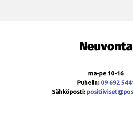
Neuvonta
ma-pe 10-16
Puhelin:
09 692 544
Sähköposti:
positiiviset@posi