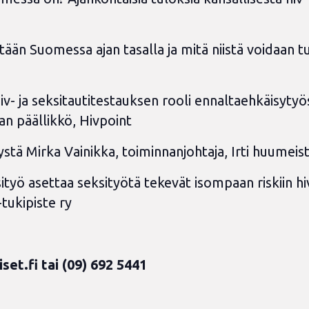
ään Suomessa ajan tasalla ja mitä niistä voidaan tulki
v- ja seksitautitestauksen rooli ennaltaehkäisytyö
an päällikkö, Hivpoint
stä Mirka Vainikka, toiminnanjohtaja, Irti huumeist
sityö asettaa seksityötä tekevät isompaan riskiin 
tukipiste ry
iset.fi
tai (09) 692 5441