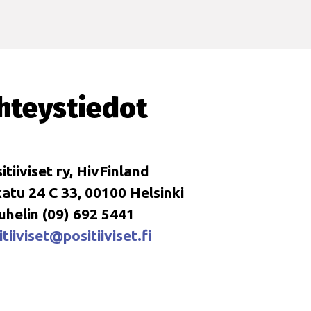
hteystiedot
itiiviset ry, HivFinland
tu 24 C 33, 00100 Helsinki
uhelin (09) 692 5441
tiiviset@positiiviset.fi