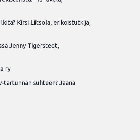
ta? Kirsi Liitsola, erikoistutkija,
ssä Jenny Tigerstedt,
a ry
hiv-tartunnan suhteen? Jaana