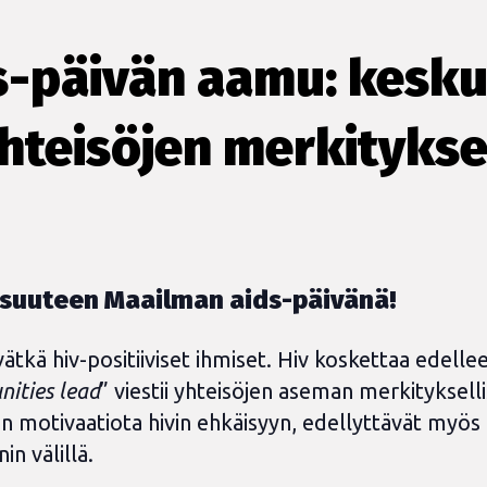
s-päivän aamu: kesku
yhteisöjen merkitykse
isuuteen Maailman aids-päivänä!
ätkä hiv-positiiviset ihmiset. Hiv koskettaa edelle
ities lead
” viestii yhteisöjen aseman merkitykselli
tään motivaatiota hivin ehkäisyyn, edellyttävät myö
in välillä.