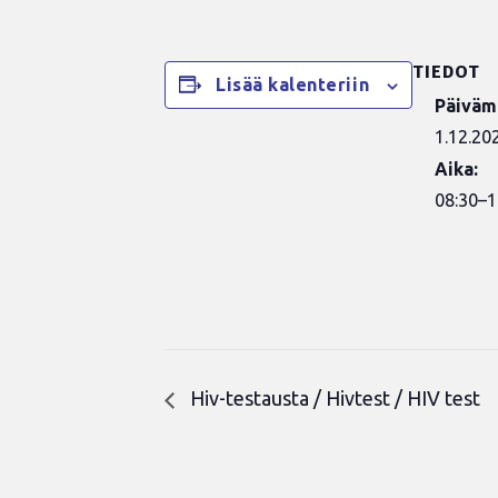
TIEDOT
Lisää kalenteriin
Päiväm
1.12.20
Aika:
08:30–1
Hiv-testausta / Hivtest / HIV test