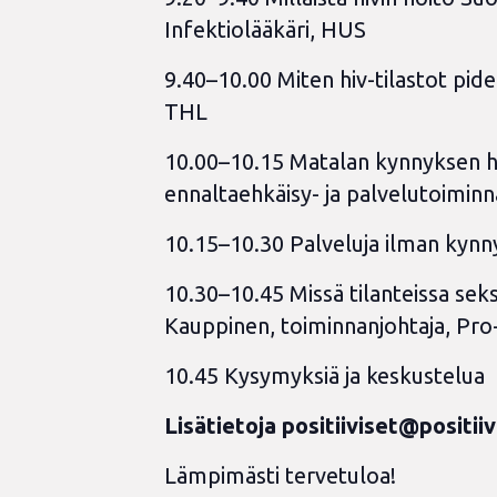
Infektiolääkäri, HUS
9.40–10.00 Miten hiv-tilastot pidet
THL
10.00–10.15 Matalan kynnyksen hi
ennaltaehkäisy- ja palvelutoiminn
10.15–10.30 Palveluja ilman kynny
10.30–10.45 Missä tilanteissa sek
Kauppinen, toiminnanjohtaja, Pro-
10.45 Kysymyksiä ja keskustelua
Lisätietoja
positiiviset@positiiv
Lämpimästi tervetuloa!