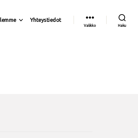
olemme
Yhteystiedot
Valikko
Haku