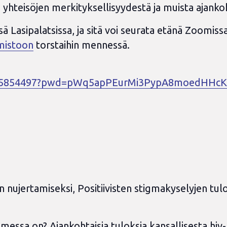
teisöjen merkityksellisyydestä ja muista ajankohtai
 Lasipalatsissa, ja sitä voi seurata etänä Zoomissa.
mistoon
torstaihin mennessä.
2025854497?pwd=pWq5apPEurMi3PypA8moedHHcK
 nujertamiseksi, Positiivisten stigmakyselyjen tulo
messa on? Ajankohtaisia tuloksia kansallisesta hiv-r