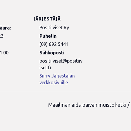
JÄRJESTÄJÄ
Positiiviset Ry
äärä:
23
Puhelin
(09) 692 5441
1:00
Sähköposti
positiiviset@positiiv
iset.fi
Siirry Järjestäjän
verkkosivuille
Maailman aids-päivän muistohetki