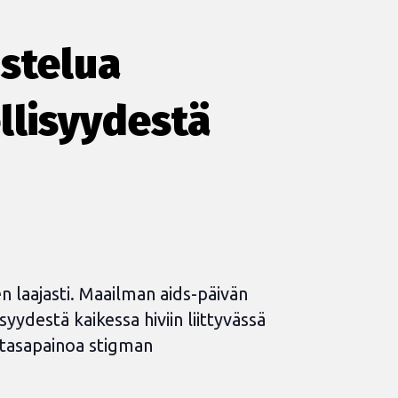
stelua
llisyydestä
en laajasti. Maailman aids-päivän
syydestä kaikessa hiviin liittyvässä
s tasapainoa stigman