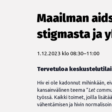
Maailman aid
stigmasta ja 
1.12.2023 klo 08:30
–
11:00
Tervetuloa keskustelutila
Hiv ei ole kadonnut mihinkään, eiv
kansainvälinen teema “
Let commun
työssä. Kaikki toimet, joilla lisä
vähentämisen ja hivin normalisoinn