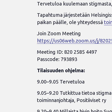
Tervetuloa kuulemaan stigmasta, yh
Tapahtuma järjestetään Helsingissä
paikan päälle, ole yhteydessä
toi
Join Zoom Meeting
https://us06web.zoom.us/j/8
Meeting ID: 820 2585 4497
Passcode: 793893
Tilaisuuden ohjelma:
9.00–9.05 Tervetuloa
9.05–9.20 Tutkittua tietoa stigman
toiminnanjohtaja, Positiiviset ry
9.20–9.40 Millaista hivin hoito Suo