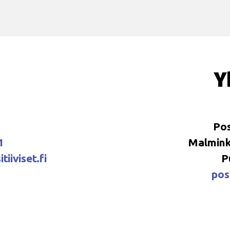
Y
Pos
1
Malminka
tiiviset.fi
P
posi