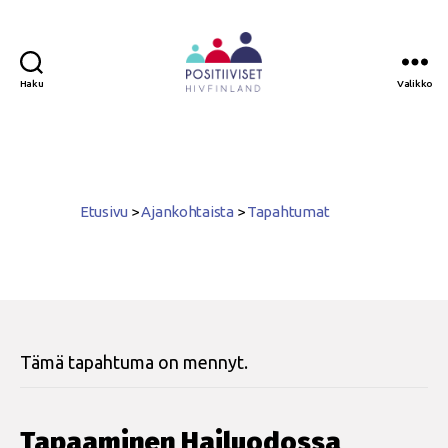
Haku
Valikko
Positiiviset
ry
Etusivu
>
Ajankohtaista
>
Tapahtumat
Tämä tapahtuma on mennyt.
Tapaaminen Hailuodossa