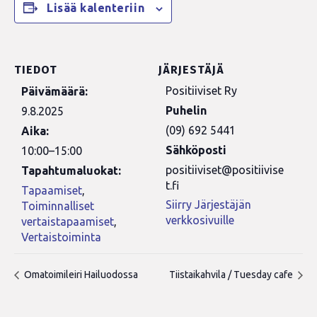
Lisää kalenteriin
TIEDOT
JÄRJESTÄJÄ
Positiiviset Ry
Päivämäärä:
Puhelin
9.8.2025
(09) 692 5441
Aika:
Sähköposti
10:00–15:00
positiiviset@positiivise
Tapahtumaluokat:
t.fi
Tapaamiset
,
Siirry Järjestäjän
Toiminnalliset
verkkosivuille
vertaistapaamiset
,
Vertaistoiminta
Omatoimileiri Hailuodossa
Tiistaikahvila / Tuesday cafe