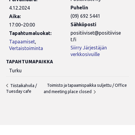
Puhelin
4.12.2024
(09) 692 5441
Aika:
Sähköposti
17:00–20:00
positiiviset@positiivise
Tapahtumaluokat:
t.fi
Tapaamiset
,
Siirry Järjestäjän
Vertaistoiminta
verkkosivuille
TAPAHTUMAPAIKKA
Turku
Toimisto ja tapaamispaikka suljettu / Office
Tiistaikahvila /
Tuesday cafe
and meeting place closed