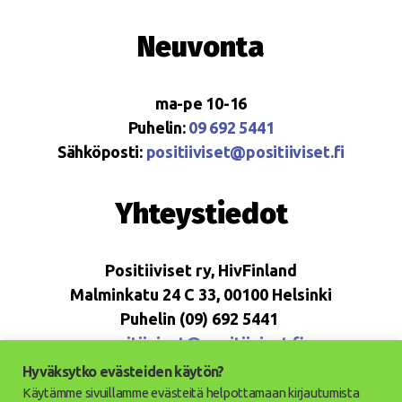
Neuvonta
ma-pe 10-16
Puhelin:
09 692 5441
Sähköposti:
positiiviset@positiiviset.fi
Yhteystiedot
Positiiviset ry, HivFinland
Malminkatu 24 C 33, 00100 Helsinki
Puhelin (09) 692 5441
positiiviset@positiiviset.fi
Hyväksytko evästeiden käytön?
Käytämme sivuillamme evästeitä helpottamaan kirjautumista