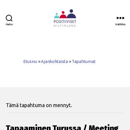
Haku
Valikko
Positiiviset
ry
Etusivu
>
Ajankohtaista
>
Tapahtumat
Tämä tapahtuma on mennyt.
Tapaaminen Turussa / Meeting