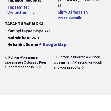
positiiviset@positiivise
Tapahtumaluokat:
t.fi
Tapaamiset
,
Siirry Järjestäjän
Vertaistoiminta
verkkosivuille
TAPAHTUMAPAIKKA
Kamppi tapaamispaikka
Malminkatu 24 C
Helsinki
,
Suomi
+ Google Map
Nuorten ja nuorten aikuisten
Pohjois-Pohjanmaan
tapaaminen Oulussa / Peer
tapaaminen / Meeting for youth
support meeting in Oulu
and young adults