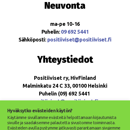
Neuvonta
ma-pe 10-16
Puhelin:
09 692 5441
Sähköposti:
positiiviset@positiiviset.fi
Yhteystiedot
Positiiviset ry, HivFinland
Malminkatu 24 C 33, 00100 Helsinki
Puhelin (09) 692 5441
positiiviset@positiiviset.fi
Hyväksytko evästeiden käytön?
Käytämme sivuillamme evästeitä helpottamaan kirjautumista
sivuille ja saadaksemme palautetta sivustomme toiminnasta.
Evästeiden avulla pystymme jatkuvasti parantamaan sivujemme