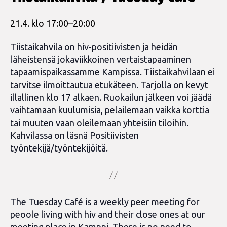
21.4. klo 17:00
–
20:00
Tiistaikahvila on hiv-positiivisten ja heidän
läheistensä jokaviikkoinen vertaistapaaminen
tapaamispaikassamme Kampissa. Tiistaikahvilaan ei
tarvitse ilmoittautua etukäteen. Tarjolla on kevyt
illallinen klo 17 alkaen. Ruokailun jälkeen voi jäädä
vaihtamaan kuulumisia, pelailemaan vaikka korttia
tai muuten vaan oleilemaan yhteisiin tiloihin.
Kahvilassa on läsnä Positiivisten
työntekijä/työntekijöitä.
The Tuesday Café is a weekly peer meeting for
peoole living with hiv and their close ones at our