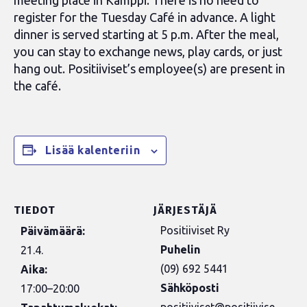
meeting place in Kamppi. There is no need to
register for the Tuesday Café in advance. A light
dinner is served starting at 5 p.m. After the meal,
you can stay to exchange news, play cards, or just
hang out. Positiiviset’s employee(s) are present in
the café.
Lisää kalenteriin
TIEDOT
JÄRJESTÄJÄ
Positiiviset Ry
Päivämäärä:
Puhelin
21.4.
(09) 692 5441
Aika:
Sähköposti
17:00–20:00