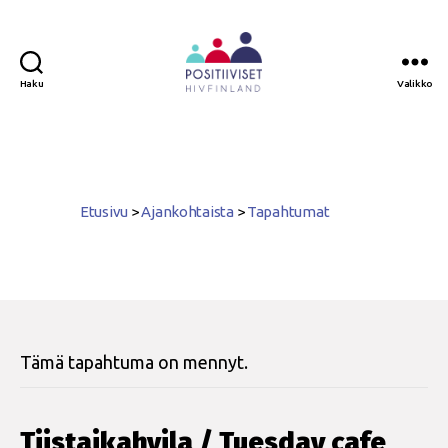
Haku
Valikko
Positiiviset
ry
Etusivu
>
Ajankohtaista
>
Tapahtumat
Tämä tapahtuma on mennyt.
Tiistaikahvila / Tuesday cafe