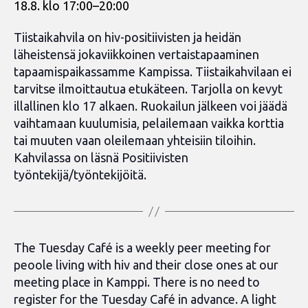
18.8. klo 17:00
–
20:00
Tiistaikahvila on hiv-positiivisten ja heidän
läheistensä jokaviikkoinen vertaistapaaminen
tapaamispaikassamme Kampissa. Tiistaikahvilaan ei
tarvitse ilmoittautua etukäteen. Tarjolla on kevyt
illallinen klo 17 alkaen. Ruokailun jälkeen voi jäädä
vaihtamaan kuulumisia, pelailemaan vaikka korttia
tai muuten vaan oleilemaan yhteisiin tiloihin.
Kahvilassa on läsnä Positiivisten
työntekijä/työntekijöitä.
The Tuesday Café is a weekly peer meeting for
peoole living with hiv and their close ones at our
meeting place in Kamppi. There is no need to
register for the Tuesday Café in advance. A light