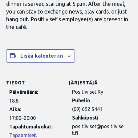
dinner is served starting at 5 p.m. After the meal,
you can stay to exchange news, play cards, or just
hang out. Positiiviset’s employee(s) are present in
the café.
Lisää kalenteriin
TIEDOT
JÄRJESTÄJÄ
Positiiviset Ry
Päivämäärä:
Puhelin
18.8.
(09) 692 5441
Aika:
Sähköposti
17:00–20:00
positiiviset@positiivise
Tapahtumaluokat:
t.fi
Tapaamiset
,