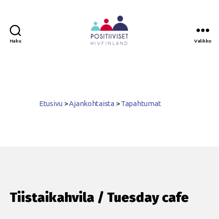
Haku
Valikko
Positiiviset
ry
Etusivu
>
Ajankohtaista
>
Tapahtumat
Tiistaikahvila / Tuesday cafe