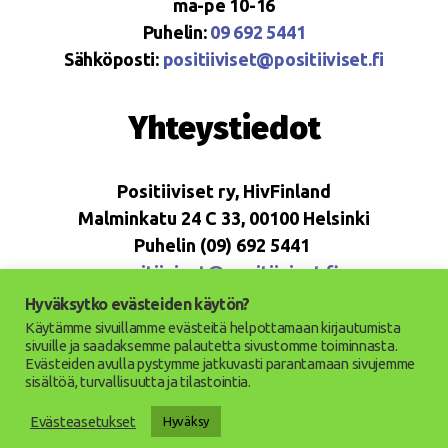
ma-pe 10-16
Puhelin:
09 692 5441
Sähköposti:
positiiviset@positiiviset.fi
Yhteystiedot
Positiiviset ry, HivFinland
Malminkatu 24 C 33, 00100 Helsinki
Puhelin (09) 692 5441
positiiviset@positiiviset.fi
Hyväksytko evästeiden käytön?
Käytämme sivuillamme evästeitä helpottamaan kirjautumista
sivuille ja saadaksemme palautetta sivustomme toiminnasta.
Evästeiden avulla pystymme jatkuvasti parantamaan sivujemme
© 2026
Positiiviset ry
Ylös
↑
sisältöä, turvallisuutta ja tilastointia.
Saavutettavuusseloste
Evästeasetukset
Hyväksy
Tietosuojaseloste