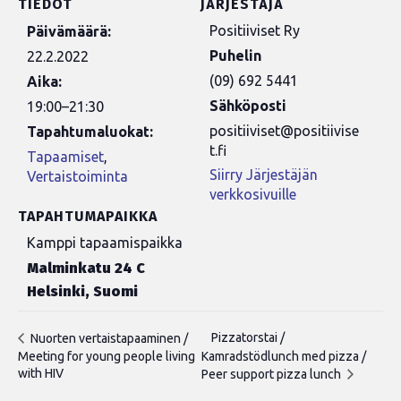
TIEDOT
JÄRJESTÄJÄ
Positiiviset Ry
Päivämäärä:
Puhelin
22.2.2022
(09) 692 5441
Aika:
Sähköposti
19:00–21:30
positiiviset@positiivise
Tapahtumaluokat:
t.fi
Tapaamiset
,
Siirry Järjestäjän
Vertaistoiminta
verkkosivuille
TAPAHTUMAPAIKKA
Kamppi tapaamispaikka
Malminkatu 24 C
Helsinki
,
Suomi
Pizzatorstai /
Nuorten vertaistapaaminen /
Meeting for young people living
Kamradstödlunch med pizza /
with HIV
Peer support pizza lunch