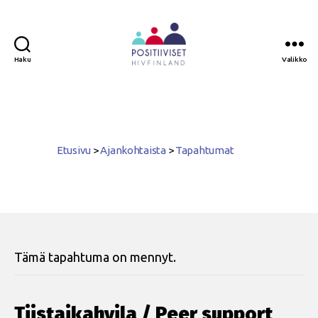
Haku
Valikko
Positiiviset
ry
Etusivu
>
Ajankohtaista
>
Tapahtumat
Tämä tapahtuma on mennyt.
Tiistaikahvila / Peer support