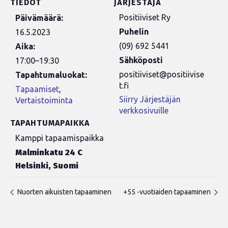
TIEDOT
JÄRJESTÄJÄ
Positiiviset Ry
Päivämäärä:
Puhelin
16.5.2023
(09) 692 5441
Aika:
Sähköposti
17:00–19:30
positiiviset@positiivise
Tapahtumaluokat:
t.fi
Tapaamiset
,
Siirry Järjestäjän
Vertaistoiminta
verkkosivuille
TAPAHTUMAPAIKKA
Kamppi tapaamispaikka
Malminkatu 24 C
Helsinki
,
Suomi
Nuorten aikuisten tapaaminen
+55 -vuotiaiden tapaaminen