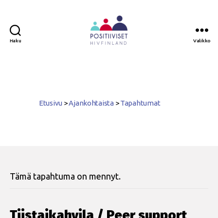
Haku
Valikko
Positiiviset
ry
Etusivu
>
Ajankohtaista
>
Tapahtumat
Tämä tapahtuma on mennyt.
Tiistaikahvila / Peer support