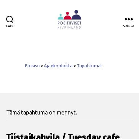
Haku
Valikko
Positiiviset
ry
Etusivu
>
Ajankohtaista
>
Tapahtumat
Tämä tapahtuma on mennyt.
Tiistaikahvila / Tuesday cafe