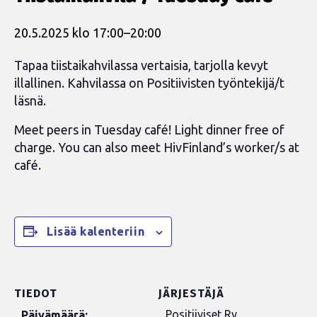
20.5.2025 klo 17:00
–
20:00
Tapaa tiistaikahvilassa vertaisia, tarjolla kevyt
illallinen. Kahvilassa on Positiivisten työntekijä/t
läsnä.
Meet peers in Tuesday café! Light dinner free of
charge. You can also meet HivFinland’s worker/s at
café.
Lisää kalenteriin
TIEDOT
JÄRJESTÄJÄ
Positiiviset Ry
Päivämäärä: