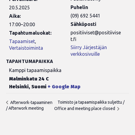
Puhelin
20.5.2025
(09) 692 5441
Aika:
Sähköposti
17:00–20:00
positiiviset@positiivise
Tapahtumaluokat:
t.fi
Tapaamiset
,
Siirry Järjestäjän
Vertaistoiminta
verkkosivuille
TAPAHTUMAPAIKKA
Kamppi tapaamispaikka
Malminkatu 24 C
Helsinki
,
Suomi
+ Google Map
Toimisto ja tapaamispaikka suljettu /
Afterwork-tapaaminen
/ Afterwork meeting
Office and meeting place closed