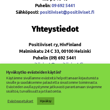
Puhelin:
09 692 5441
Sähköposti:
positiiviset@positiiviset.fi
Yhteystiedot
Positiiviset ry, HivFinland
Malminkatu 24 C 33, 00100 Helsinki
Puhelin (09) 692 5441
positiiviset@positiiviset.fi
Hyväksytko evästeiden käytön?
Käytämme sivuillamme evästeitä helpottamaan kirjautumista
sivuille ja saadaksemme palautetta sivustomme toiminnasta.
Evästeiden avulla pystymme jatkuvasti parantamaan sivujemme
© 2026
Positiiviset ry
Ylös
↑
sisältöä, turvallisuutta ja tilastointia.
Saavutettavuusseloste
Evästeasetukset
Hyväksy
Tietosuojaseloste