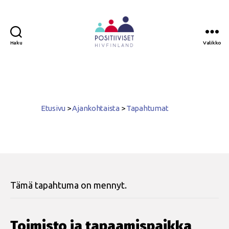
Haku
Valikko
Positiiviset
ry
Etusivu
>
Ajankohtaista
>
Tapahtumat
Tämä tapahtuma on mennyt.
Toimisto ja tapaamispaikka