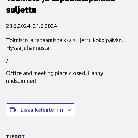
suljettu
20.6.2024
–
21.6.2024
Toimisto ja tapaamispaikka suljettu koko päivän.
Hyvää juhannusta!
/
Office and meeting place closed. Happy
midsummer!
Lisää kalenteriin
TIEDOT