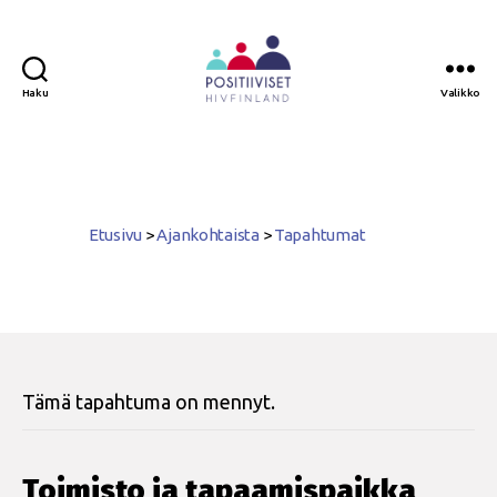
Haku
Valikko
Positiiviset
ry
Etusivu
>
Ajankohtaista
>
Tapahtumat
Tämä tapahtuma on mennyt.
Toimisto ja tapaamispaikka