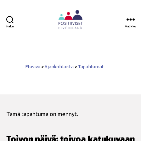
Haku
Valikko
Positiiviset
ry
Etusivu
>
Ajankohtaista
>
Tapahtumat
Tämä tapahtuma on mennyt.
Toivon päivä: toivoa katukuvaan