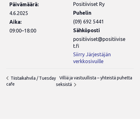
Positiiviset Ry
Päivämäärä:
Puhelin
4.6.2025
(09) 692 5441
Aika:
Sähköposti
09:00–18:00
positiiviset@positiivise
t.fi
Siirry Järjestäjän
verkkosivuille
Villiä ja vastuullista – yhteistä puhetta
Tiistaikahvila / Tuesday
cafe
seksistä