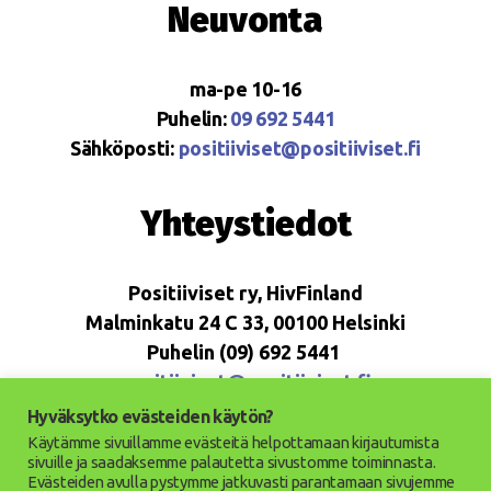
Neuvonta
ma-pe 10-16
Puhelin:
09 692 5441
Sähköposti:
positiiviset@positiiviset.fi
Yhteystiedot
Positiiviset ry, HivFinland
Malminkatu 24 C 33, 00100 Helsinki
Puhelin (09) 692 5441
positiiviset@positiiviset.fi
Hyväksytko evästeiden käytön?
Käytämme sivuillamme evästeitä helpottamaan kirjautumista
sivuille ja saadaksemme palautetta sivustomme toiminnasta.
Evästeiden avulla pystymme jatkuvasti parantamaan sivujemme