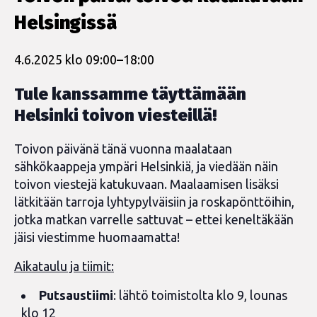
Helsingissä
4.6.2025 klo 09:00
–
18:00
Tule kanssamme täyttämään
Helsinki toivon viesteillä!
Toivon päivänä tänä vuonna maalataan
sähkökaappeja ympäri Helsinkiä, ja viedään näin
toivon viestejä katukuvaan. Maalaamisen lisäksi
lätkitään tarroja lyhtypylväisiin ja roskapönttöihin,
jotka matkan varrelle sattuvat – ettei keneltäkään
jäisi viestimme huomaamatta!
Aikataulu ja tiimit:
Putsaustiimi
: lähtö toimistolta klo 9, lounas
klo 12