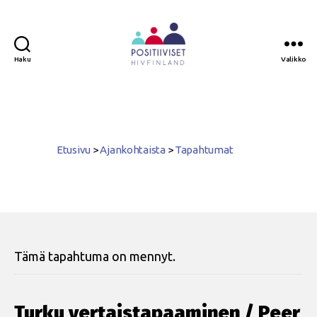
Haku
Valikko
Positiiviset
ry
Etusivu
>
Ajankohtaista
>
Tapahtumat
Tämä tapahtuma on mennyt.
Turku vertaistapaaminen / Peer