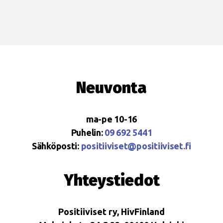
Neuvonta
ma-pe 10-16
Puhelin:
09 692 5441
Sähköposti:
positiiviset@positiiviset.fi
Yhteystiedot
Positiiviset ry, HivFinland