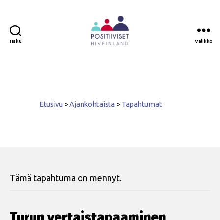
Haku
Valikko
Positiiviset
ry
Etusivu
>
Ajankohtaista
>
Tapahtumat
Tämä tapahtuma on mennyt.
Turun vertaistapaaminen