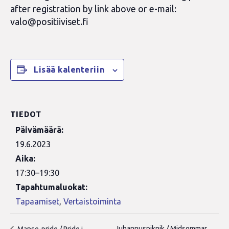
after registration by link above or e-mail:
valo@positiiviset.fi
Lisää kalenteriin
TIEDOT
Päivämäärä:
19.6.2023
Aika:
17:30–19:30
Tapahtumaluokat:
Tapaamiset
,
Vertaistoiminta
Juhannuspiknik / Midsommar
Manse-pride / Pride i