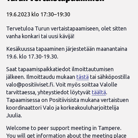
19.6.2023 klo 17:30
–
19:30
Tervetuloa Turun vertaistapaamiseen, olet sitten
vanha konkari tai uusi kävijä!
Kesäkuussa tapaaminen järjestetään maanantaina
19.6. klo 17.30-19.30.
Saat tapaamispaikkatiedot ilmoittautumisen
jälkeen. Ilmoittaudu mukaan
tästä
tai sähköpostilla
valo@positiiviset.fi
. Voit myös soittaa Valolle
tarvittaessa, yhteystiedot löytyvät
täältä
.
Tapaamisessa on Positiivisista mukana vertaistuen
koordinaattori Valo ja korkeakouluharjoittelija
Juulia.
Welcome to peer support meeting in Tampere.
You will get information about the meeting place