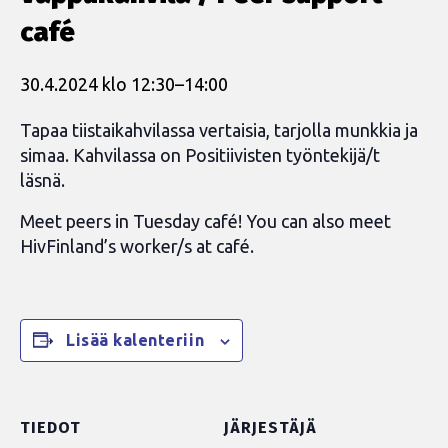
café
30.4.2024 klo 12:30
–
14:00
Tapaa tiistaikahvilassa vertaisia, tarjolla munkkia ja
simaa. Kahvilassa on Positiivisten työntekijä/t
läsnä.
Meet peers in Tuesday café! You can also meet
HivFinland’s worker/s at café.
Lisää kalenteriin
TIEDOT
JÄRJESTÄJÄ