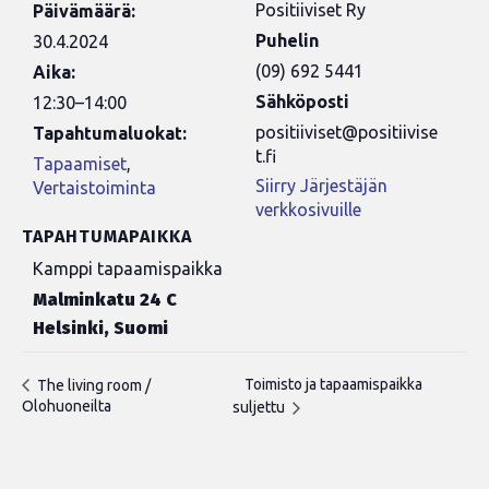
Positiiviset Ry
Päivämäärä:
Puhelin
30.4.2024
(09) 692 5441
Aika:
Sähköposti
12:30–14:00
positiiviset@positiivise
Tapahtumaluokat:
t.fi
Tapaamiset
,
Siirry Järjestäjän
Vertaistoiminta
verkkosivuille
TAPAHTUMAPAIKKA
Kamppi tapaamispaikka
Malminkatu 24 C
Helsinki
,
Suomi
Toimisto ja tapaamispaikka
The living room /
Olohuoneilta
suljettu