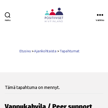
Haku
Valikko
Positiiviset
ry
Etusivu
>
Ajankohtaista
>
Tapahtumat
Tämä tapahtuma on mennyt.
Vappukahvila / Peer support