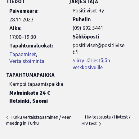
TIEDOT
JÄRJESTÄJÄ
Positiiviset Ry
Päivämäärä:
Puhelin
28.11.2023
(09) 692 5441
Aika:
Sähköposti
17:00–19:30
positiiviset@positiivise
Tapahtumaluokat:
t.fi
Tapaamiset
,
Siirry Järjestäjän
Vertaistoiminta
verkkosivuille
TAPAHTUMAPAIKKA
Kamppi tapaamispaikka
Malminkatu 24 C
Helsinki
,
Suomi
Hiv-testausta / Hivtest /
Turku vertaistapaaminen / Peer
meeting in Turku
HIV test