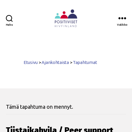
Haku
Valikko
Positiiviset
ry
Etusivu
>
Ajankohtaista
>
Tapahtumat
Tämä tapahtuma on mennyt.
Tiistaikahvila / Peer support