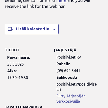
deadline, the 23
of March
here
and you will
receive the link for the webinar.
Lisää kalenteriin
TIEDOT
JÄRJESTÄJÄ
Positiiviset Ry
Päivämäärä:
Puhelin
25.3.2025
(09) 692 5441
Aika:
Sähköposti
17:30–19:30
positiiviset@positiivise
t.fi
Siirry Järjestäjän
verkkosivuille
TAPAHTUMAPAIKKA