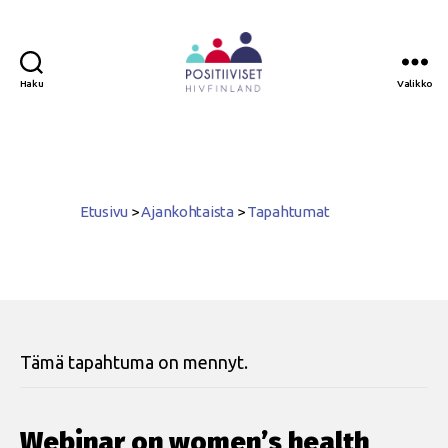
Haku
Valikko
Positiiviset
ry
Etusivu
>
Ajankohtaista
>
Tapahtumat
Tämä tapahtuma on mennyt.
Webinar on women’s health