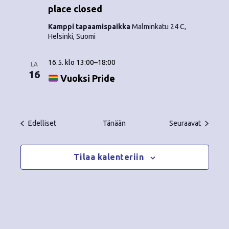
place closed
Kamppi tapaamispaikka
Malminkatu 24 C,
Helsinki, Suomi
16.5. klo 13:00
–
18:00
LA
16
Vuoksi Pride
Tapahtumat
Tapahtu
Edelliset
Tänään
Seuraavat
Tilaa kalenteriin