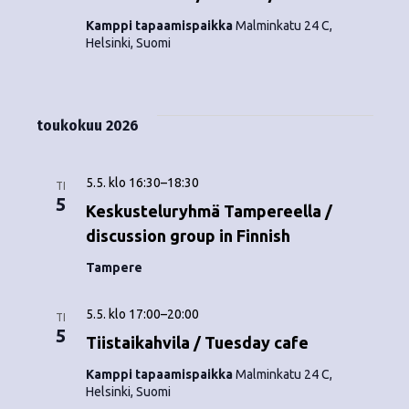
o
N
Kamppi tapaamispaikka
Malminkatu 24 C,
i
Helsinki, Suomi
a
n
v
i
t
toukokuu 2026
g
i
a
5.5. klo 16:30
–
18:30
TI
5
t
Keskusteluryhmä Tampereella /
discussion group in Finnish
i
o
Tampere
n
5.5. klo 17:00
–
20:00
TI
5
Tiistaikahvila / Tuesday cafe
Kamppi tapaamispaikka
Malminkatu 24 C,
Helsinki, Suomi