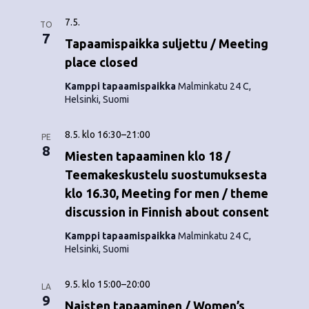
7.5.
TO
7
Tapaamispaikka suljettu / Meeting
place closed
Kamppi tapaamispaikka
Malminkatu 24 C,
Helsinki, Suomi
8.5. klo 16:30
–
21:00
PE
8
Miesten tapaaminen klo 18 /
Teemakeskustelu suostumuksesta
klo 16.30, Meeting for men / theme
discussion in Finnish about consent
Kamppi tapaamispaikka
Malminkatu 24 C,
Helsinki, Suomi
9.5. klo 15:00
–
20:00
LA
9
Naisten tapaaminen / Women’s