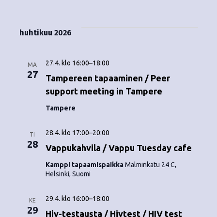
Tapahtumat
i
V
a
ä
s
a
p
t
k
l
huhtikuu 2026
a
a
i
y
t
h
s
27.4. klo 16:00
–
18:00
m
MA
t
e
27
Tampereen tapaaminen / Peer
ä
p
u
support meeting in Tampere
ä
t
m
i
Tampere
v
n
a
ä
28.4. klo 17:00
–
20:00
TI
V
a
.
28
Vappukahvila / Vappu Tuesday cafe
i
v
Kamppi tapaamispaikka
Malminkatu 24 C,
e
Helsinki, Suomi
i
w
29.4. klo 16:00
–
18:00
g
KE
s
29
Hiv-testausta / Hivtest / HIV test