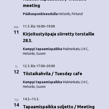
meeting
Pääkaupunkiseudulla
Helsinki, Finland
11.5. klo 16:00
–
19:00
MA
11
Kirjoitustyöpaja siirretty torstaille
28.5.
Kamppi tapaamispaikka
Malminkatu 24 C,
Helsinki, Suomi
12.5. klo 17:00
–
20:00
TI
12
Tiistaikahvila / Tuesday cafe
Kamppi tapaamispaikka
Malminkatu 24 C,
Helsinki, Suomi
14.5.
–
15.5.
TO
14
Tapaamispaikka suljettu / Meeting