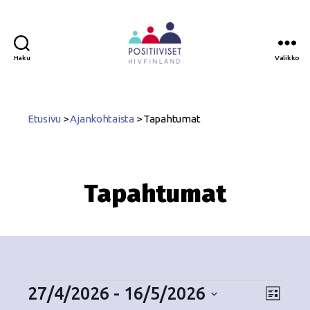
Haku
Valikko
Positiiviset
ry
Etusivu
>
Ajankohtaista
>
Tapahtumat
Tapahtumat
27/4/2026
 - 
16/5/2026
N
T
L