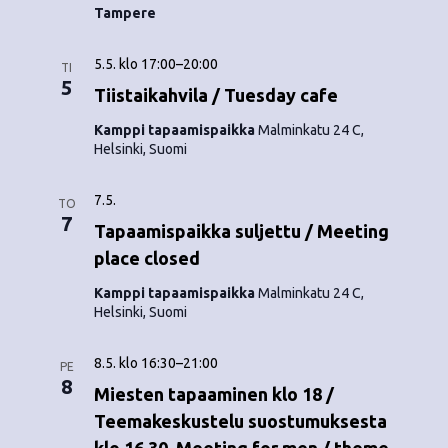
o
N
Tampere
i
a
5.5. klo 17:00
–
20:00
TI
n
v
5
Tiistaikahvila / Tuesday cafe
i
t
Kamppi tapaamispaikka
Malminkatu 24 C,
Helsinki, Suomi
g
i
a
7.5.
TO
7
t
Tapaamispaikka suljettu / Meeting
place closed
i
o
Kamppi tapaamispaikka
Malminkatu 24 C,
Helsinki, Suomi
n
8.5. klo 16:30
–
21:00
PE
8
Miesten tapaaminen klo 18 /
Teemakeskustelu suostumuksesta