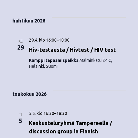
Tapahtumat
i
V
a
ä
s
a
p
t
k
l
huhtikuu 2026
a
a
i
y
t
h
s
29.4. klo 16:00
–
18:00
m
KE
t
e
29
Hiv-testausta / Hivtest / HIV test
ä
p
u
Kamppi tapaamispaikka
Malminkatu 24 C,
ä
t
Helsinki, Suomi
m
i
v
n
a
ä
V
a
.
toukokuu 2026
i
v
e
5.5. klo 16:30
–
18:30
i
TI
5
w
Keskusteluryhmä Tampereella /
g
discussion group in Finnish
s