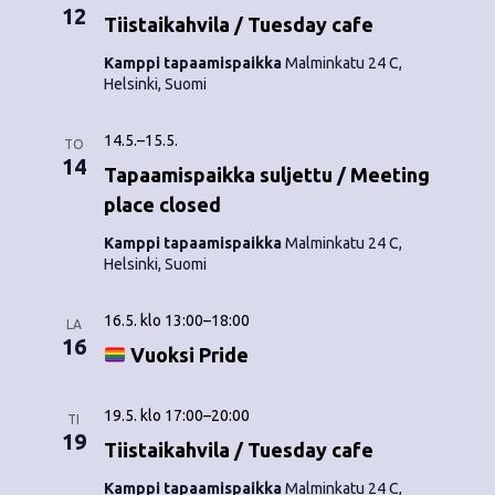
12
Tiistaikahvila / Tuesday cafe
Kamppi tapaamispaikka
Malminkatu 24 C,
Helsinki, Suomi
14.5.
–
15.5.
TO
14
Tapaamispaikka suljettu / Meeting
place closed
Kamppi tapaamispaikka
Malminkatu 24 C,
Helsinki, Suomi
16.5. klo 13:00
–
18:00
LA
16
Vuoksi Pride
19.5. klo 17:00
–
20:00
TI
19
Tiistaikahvila / Tuesday cafe
Kamppi tapaamispaikka
Malminkatu 24 C,