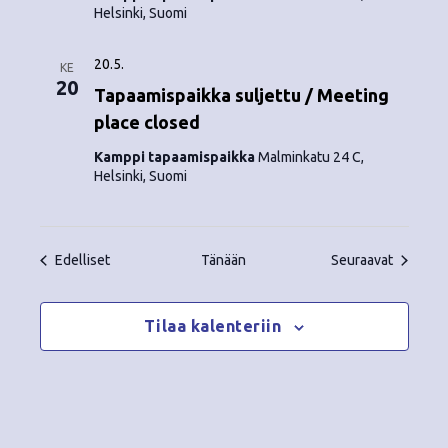
Helsinki, Suomi
20.5.
KE
20
Tapaamispaikka suljettu / Meeting
place closed
Kamppi tapaamispaikka
Malminkatu 24 C,
Helsinki, Suomi
Tapahtumat
Tapahtu
Edelliset
Tänään
Seuraavat
Tilaa kalenteriin