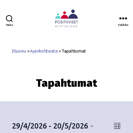
Haku
Valikko
Positiiviset
ry
Etusivu
>
Ajankohtaista
>
Tapahtumat
Tapahtumat
29/4/2026
 - 
20/5/2026
N
T
L