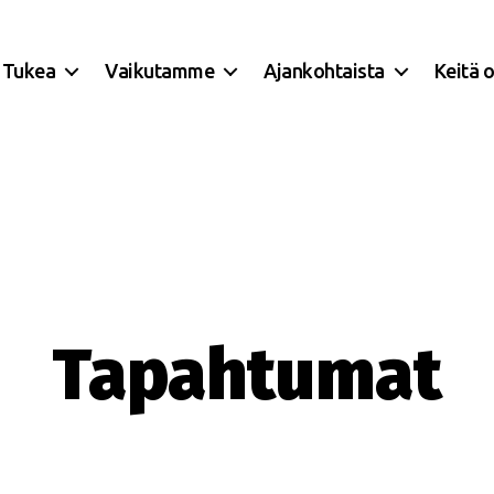
Tukea
Vaikutamme
Ajankohtaista
Keitä 
Tapahtumat