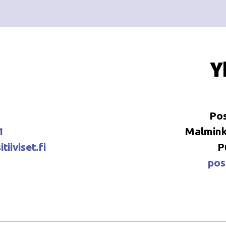
Y
Pos
1
Malminka
tiiviset.fi
P
posi