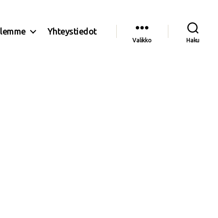
olemme
Yhteystiedot
Valikko
Haku