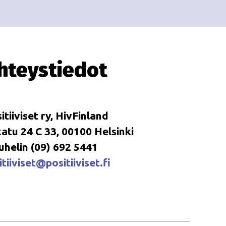
i
i
o
n
hteystiedot
itiiviset ry, HivFinland
tu 24 C 33, 00100 Helsinki
uhelin (09) 692 5441
tiiviset@positiiviset.fi