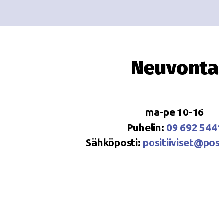
Neuvonta
ma-pe 10-16
Puhelin:
09 692 544
Sähköposti:
positiiviset@posi