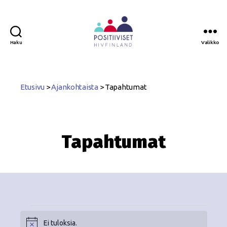
Haku
Valikko
Positiiviset
ry
Etusivu
>
Ajankohtaista
>
Tapahtumat
Tapahtumat
Ei tuloksia.
N