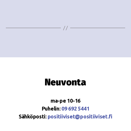
i
w
g
s
o
N
i
a
n
v
i
t
g
i
a
Neuvonta
t
i
ma-pe 10-16
o
Puhelin:
09 692 5441
Sähköposti:
positiiviset@positiiviset.fi
n