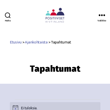
Haku
Valikko
Positiiviset
ry
Etusivu
>
Ajankohtaista
>
Tapahtumat
Tapahtumat
Ei tuloksia.
N