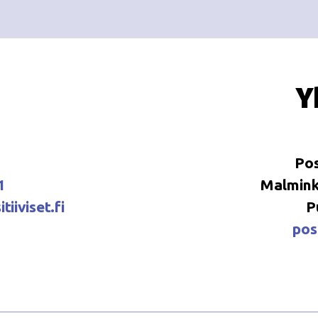
Y
Pos
1
Malminka
tiiviset.fi
P
posi