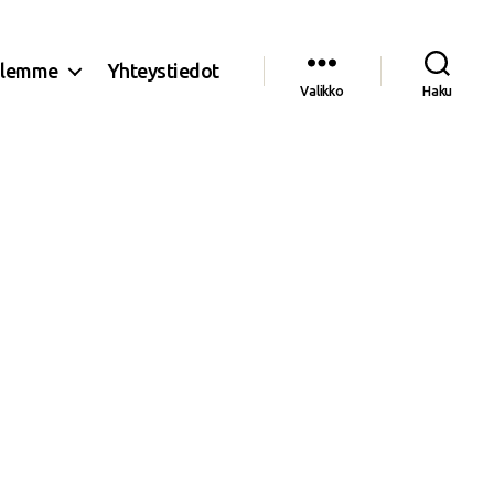
olemme
Yhteystiedot
Valikko
Haku