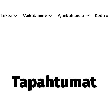
Tukea
Vaikutamme
Ajankohtaista
Keitä 
Tapahtumat