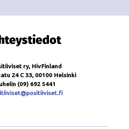
i
i
o
n
hteystiedot
itiiviset ry, HivFinland
tu 24 C 33, 00100 Helsinki
uhelin (09) 692 5441
tiiviset@positiiviset.fi