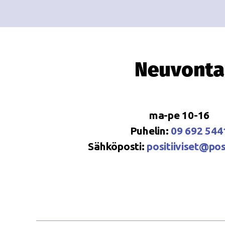
Neuvonta
ma-pe 10-16
Puhelin:
09 692 544
Sähköposti:
positiiviset@posi