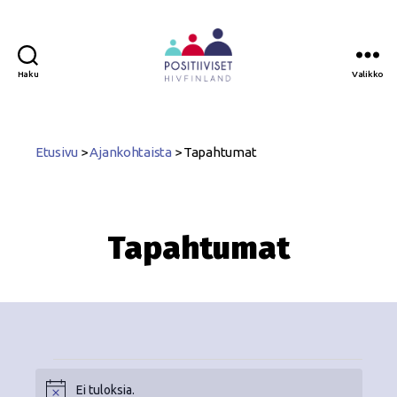
Haku
Valikko
Positiiviset
ry
Etusivu
>
Ajankohtaista
>
Tapahtumat
Tapahtumat
Ei tuloksia.
N