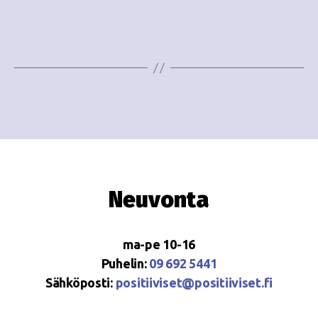
i
w
g
s
o
N
i
a
n
v
i
t
g
i
a
Neuvonta
t
i
ma-pe 10-16
o
Puhelin:
09 692 5441
Sähköposti:
positiiviset@positiiviset.fi
n