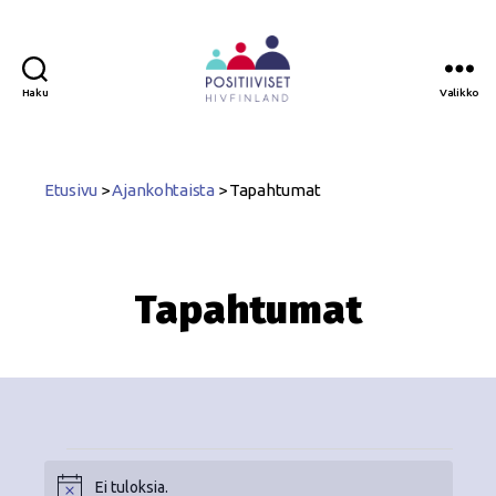
Haku
Valikko
Positiiviset
ry
Etusivu
>
Ajankohtaista
>
Tapahtumat
Tapahtumat
Ei tuloksia.
N