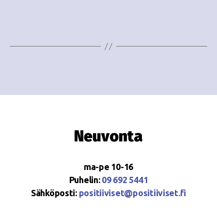
i
w
g
s
o
N
i
a
n
v
i
t
g
i
a
Neuvonta
t
i
ma-pe 10-16
o
Puhelin:
09 692 5441
Sähköposti:
positiiviset@positiiviset.fi
n