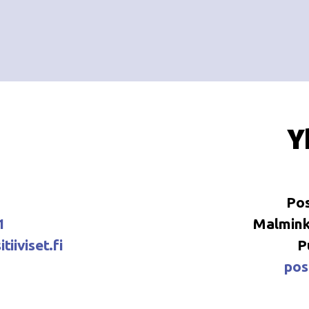
Y
Pos
1
Malminka
tiiviset.fi
P
posi