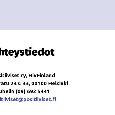
i
i
o
n
hteystiedot
itiiviset ry, HivFinland
tu 24 C 33, 00100 Helsinki
uhelin (09) 692 5441
tiiviset@positiiviset.fi