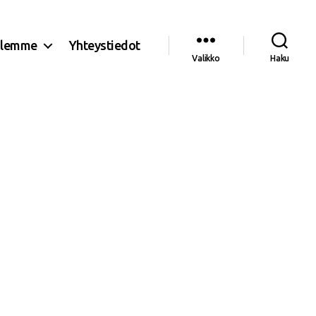
olemme
Yhteystiedot
Valikko
Haku