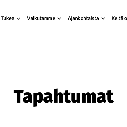
Tukea
Vaikutamme
Ajankohtaista
Keitä 
Tapahtumat