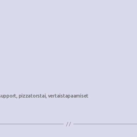
support
,
pizzatorstai
,
vertaistapaamiset
at