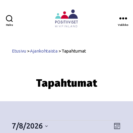
Haku
Valikko
Positiiviset
ry
Etusivu
>
Ajankohtaista
>
Tapahtumat
Tapahtumat
7/8/2026
N
T
K