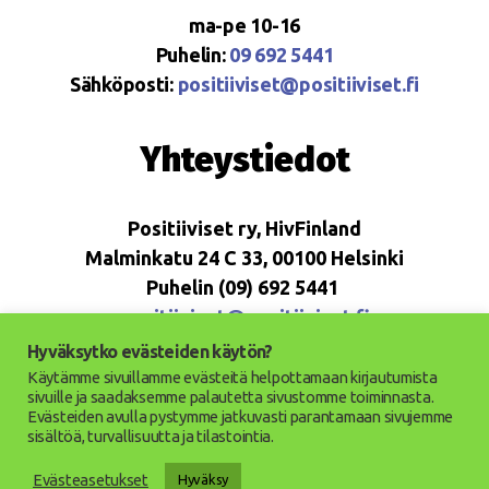
ma-pe 10-16
Puhelin:
09 692 5441
Sähköposti:
positiiviset@positiiviset.fi
Yhteystiedot
Positiiviset ry, HivFinland
Malminkatu 24 C 33, 00100 Helsinki
Puhelin (09) 692 5441
positiiviset@positiiviset.fi
Hyväksytko evästeiden käytön?
Käytämme sivuillamme evästeitä helpottamaan kirjautumista
sivuille ja saadaksemme palautetta sivustomme toiminnasta.
Evästeiden avulla pystymme jatkuvasti parantamaan sivujemme
© 2026
Positiiviset ry
Ylös
↑
sisältöä, turvallisuutta ja tilastointia.
Saavutettavuusseloste
Evästeasetukset
Hyväksy
Tietosuojaseloste