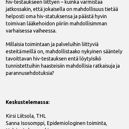
hiv-testaukseen liittyen – kuinka varmistaa
jatkossakin, että jokaisella on mahdollisuus tietää
helposti oma hiv-statuksensa ja päästä hyvin
toimivan lääkehoidon piiriin mahdollisimman
varhaisessa vaiheessa.
Millaisia toimintaan ja palveluihin liittyviä
esteitä meillä on, mahdollistaako nykyinen sääntely
tavoittavan hiv-testauksen entä löytyisikö
tunnistettuihin haasteisiin mahdollisia ratkaisuja ja
parannusehdotuksia?
Keskustelemassa:
Kirsi Liitsola, THL
Sanna Isosomppi, Epidemiologinen toiminta,