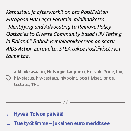
Keskustelu ja afterworkit on osa Positiivisten
European HIV Legal Forumin
minihanketta
”Identifying and Advocating to Remove Policy
Obstacles to Diverse Community based HIV Testing
in Finland.”
Rahoitus minihankkeeseen on saatu
AIDS Action Europelta. STEA tukee Positiiviset ry:n
toimintaa.
a-klinikkasäätiö
,
Helsingin kaupunki
,
Helsinki Pride
,
hiv
,
hiv-status
,
hiv-testaus
,
hivpoint
,
positiiviset
,
pride
,
Avainsanat
testaus
,
THL
←
Hyvää Toivon päivää!
→
Tue työtämme – jokainen euro merkitsee