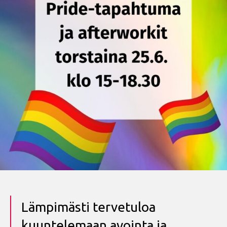
Lämpimästi tervetuloa
kuuntelemaan avointa ja