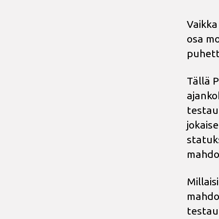
Vaikka 
osa mo
puhetta
Tällä P
ajankoh
testau
jokais
statuk
mahdol
Millais
mahdol
testau