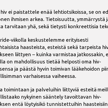
hiv ei paistattele enää lehtiotsikoissa, se on e
nen ihmisen arkea. Tietoisuutta, ymmärrystä j
 tarvitaan yhä, sekä tietysti konkreettisia tek
ride-viikolla keskustelemme erityisesti
taisista haasteista, esteistä sekä tarpeista hi
kseen liittyen – kuinka varmistaa jatkossakin, 
ella on mahdollisuus tietää helposti oma hiv-
sensa ja päästä hyvin toimivan lääkehoidon piir
lisimman varhaisessa vaiheessa.
ia toimintaan ja palveluihin liittyviä esteitä meil
listaako nykyinen sääntely tavoittavan hiv-
ksen entä löytyisikö tunnistettuihin haasteisiin