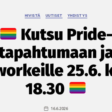
Kategoriat
HIVISTÄ
UUTISET
YHDISTYS
Kutsu Pride
tapahtumaan j
orkeille 25.6. 
18.30
16.6.2026
Julkaisupäivämäärä