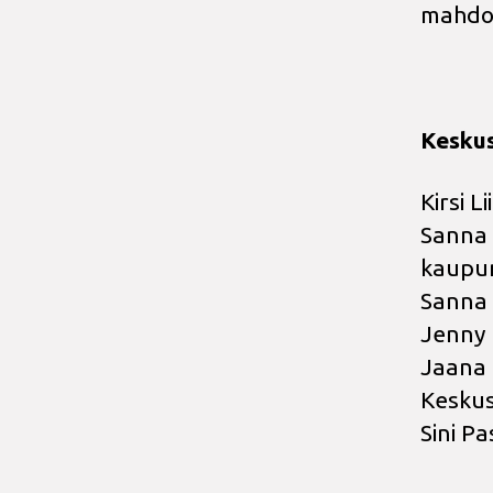
mahdol
Kesku
Kirsi L
Sanna 
kaupu
Sanna 
Jenny 
Jaana 
Keskus
Sini P