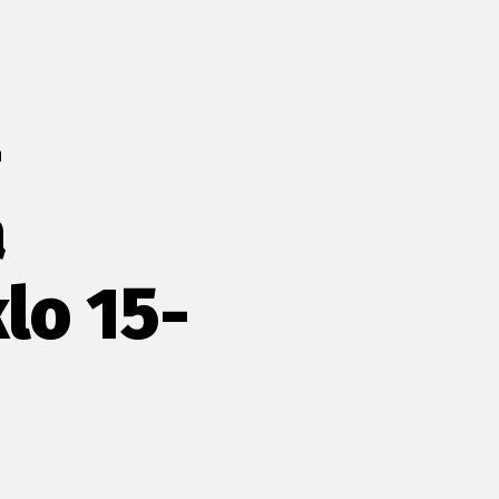
-
a
klo 15-