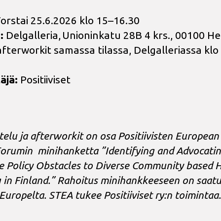
orstai 25.6.2026 klo 15–16.30
:
Delgalleria, Unioninkatu 28B 4 krs., 00100 He
afterworkit samassa tilassa, Delgalleriassa klo
äjä:
Positiiviset
elu ja afterworkit on osa Positiivisten European
Forumin
minihanketta ”Identifying and Advocatin
 Policy Obstacles to Diverse Community based 
 in Finland.”
Rahoitus minihankkeeseen on saat
Europelta. STEA tukee Positiiviset ry:n toimintaa.