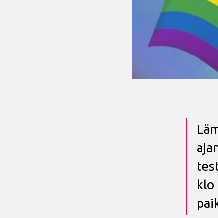
Läm
aja
tes
klo
pai