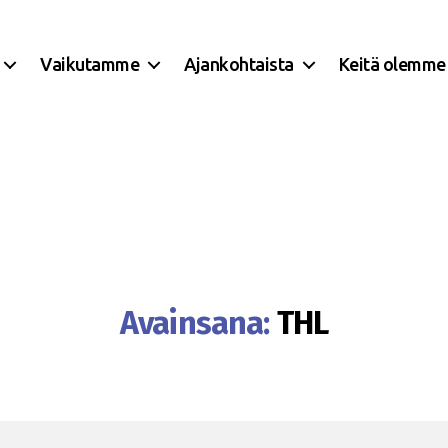
Vaikutamme
Ajankohtaista
Keitä olemme
Avainsana:
THL