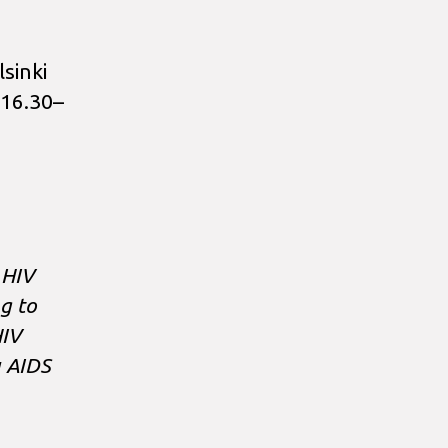
lsinki
 16.30–
 HIV
g to
HIV
u AIDS