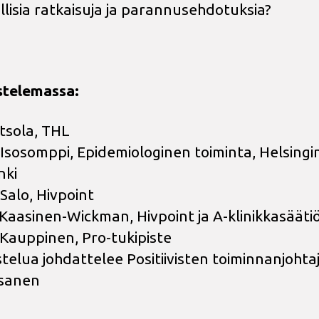
lisia ratkaisuja ja parannusehdotuksia?
stelemassa:
iitsola, THL
Isosomppi, Epidemiologinen toiminta, Helsingi
nki
Salo, Hivpoint
Kaasinen-Wickman, Hivpoint ja A-klinikkasääti
Kauppinen, Pro-tukipiste
telua johdattelee Positiivisten toiminnanjohtaj
asanen