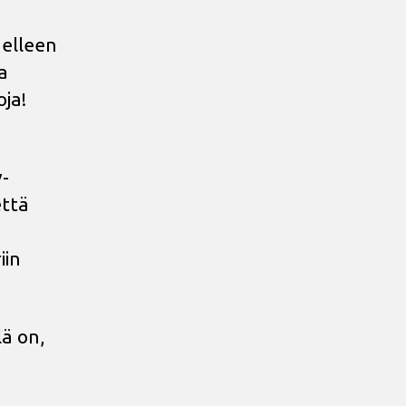
delleen
a
oja!
v-
että
iin
lä on,