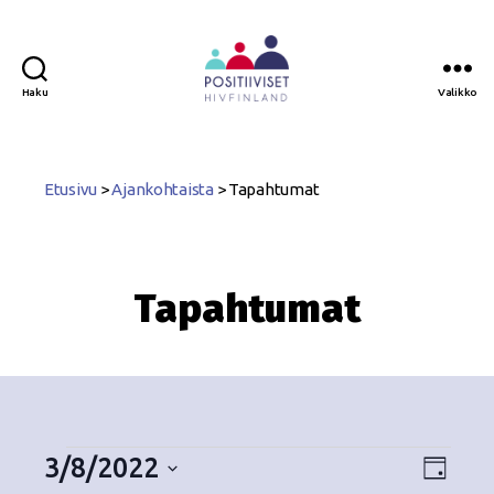
Haku
Valikko
Positiiviset
ry
Etusivu
>
Ajankohtaista
>
Tapahtumat
Tapahtumat
3/8/2022
N
T
P