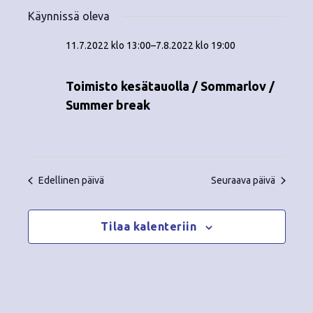
Tapahtumat
ä
V
a
ä
Käynnissä oleva
i
a
for
p
v
k
l
11.7.2022 klo 13:00
–
7.8.2022 klo 19:00
ä
a
i
3.8.2022
y
t
h
Toimisto kesätauolla / Sommarlov /
s
m
t
Summer break
e
ä
p
u
ä
t
m
i
v
n
a
Edellinen päivä
Seuraava päivä
ä
V
a
.
i
Tilaa kalenteriin
v
e
i
w
g
s