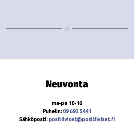
o
N
i
a
n
v
i
t
g
i
a
t
i
Neuvonta
o
n
ma-pe 10-16
Puhelin:
09 692 5441
Sähköposti:
positiiviset@positiiviset.fi