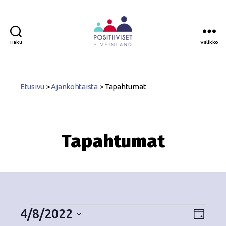
Haku
Valikko
Positiiviset
ry
Etusivu
>
Ajankohtaista
>
Tapahtumat
Tapahtumat
4/8/2022
N
T
P