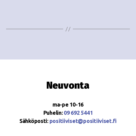
o
N
i
a
n
v
i
t
g
i
a
t
i
Neuvonta
o
n
ma-pe 10-16
Puhelin:
09 692 5441
Sähköposti:
positiiviset@positiiviset.fi