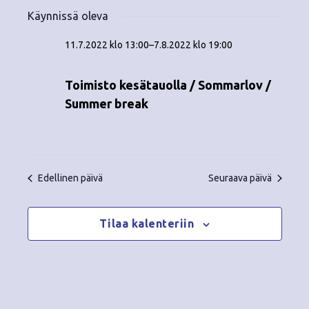
Tapahtumat
ä
V
a
ä
Käynnissä oleva
i
a
for
p
v
k
l
11.7.2022 klo 13:00
–
7.8.2022 klo 19:00
ä
a
i
4.8.2022
y
t
h
Toimisto kesätauolla / Sommarlov /
s
m
t
Summer break
e
ä
p
u
ä
t
m
i
v
n
a
Edellinen päivä
Seuraava päivä
ä
V
a
.
i
Tilaa kalenteriin
v
e
i
w
g
s