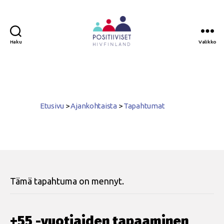
Haku
Valikko
Positiiviset
ry
Etusivu
>
Ajankohtaista
>
Tapahtumat
Tämä tapahtuma on mennyt.
+55 -vuotiaiden tapaaminen