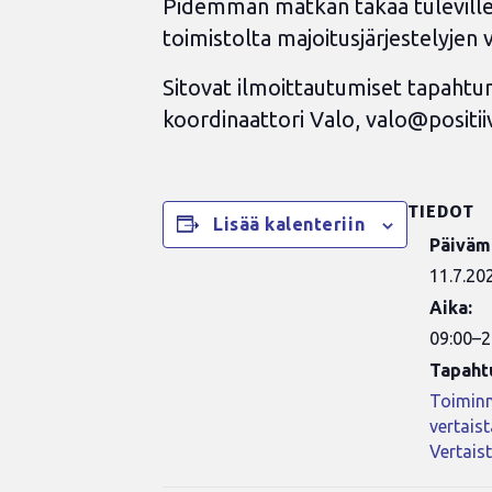
Pidemmän matkan takaa tuleville 
toimistolta majoitusjärjestelyjen
Sitovat ilmoittautumiset tapahtum
koordinaattori Valo,
valo@positiiv
TIEDOT
Lisää kalenteriin
Päiväm
11.7.20
Aika:
09:00–2
Tapaht
Toiminn
vertais
Vertais