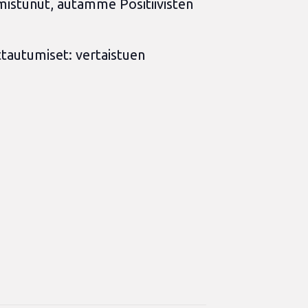
mistunut, autamme Positiivisten
ttautumiset: vertaistuen