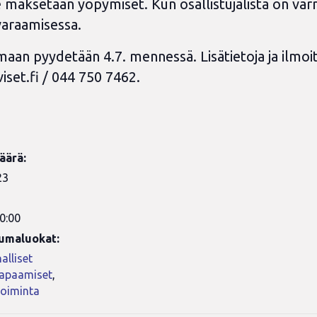
maksetaan yöpymiset. Kun osallistujalista on var
 varaamisessa.
aan pyydetään 4.7. mennessä. Lisätietoja ja ilmoi
iset.fi
/ 044 750 7462.
äärä:
23
0:00
umaluokat:
alliset
tapaamiset
,
toiminta