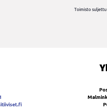
Toimisto suljettu
Y
Pos
1
Malminka
tiiviset.fi
P