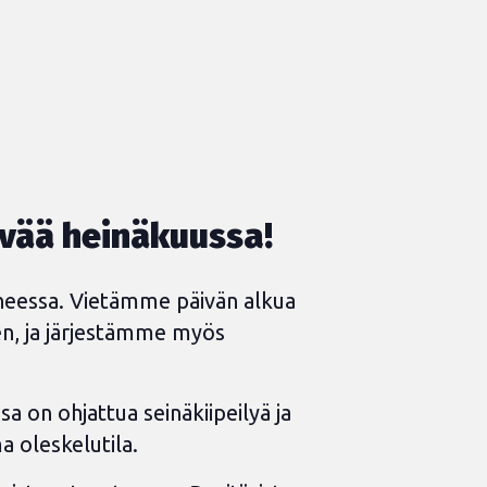
ivää heinäkuussa!
iheessa. Vietämme päivän alkua
len, ja järjestämme myös
a on ohjattua seinäkiipeilyä ja
 oleskelutila.