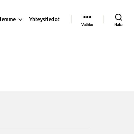
olemme
Yhteystiedot
Valikko
Haku