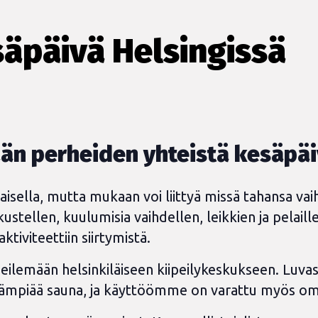
äpäivä Helsingissä
än perheiden yhteistä kesäpä
aisella, mutta mukaan voi liittyä missä tahansa va
ustellen, kuulumisia vaihdellen, leikkien ja pelail
tiviteettiin siirtymistä.
eilemään helsinkiläiseen kiipeilykeskukseen. Luvass
lämpiää sauna, ja käyttöömme on varattu myös oma