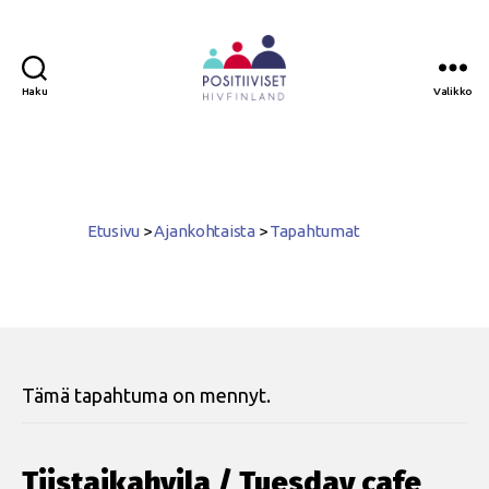
Haku
Valikko
Positiiviset
ry
Etusivu
>
Ajankohtaista
>
Tapahtumat
Tämä tapahtuma on mennyt.
Tiistaikahvila / Tuesday cafe