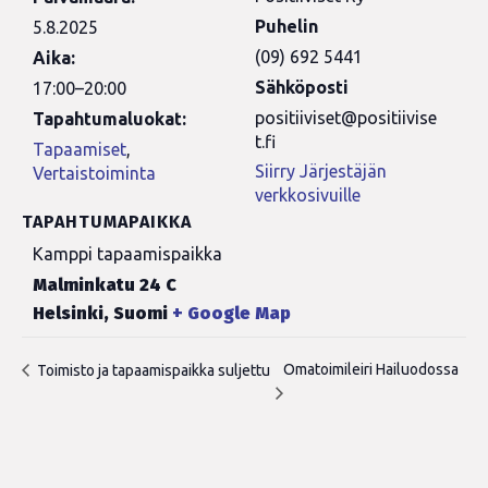
Puhelin
5.8.2025
(09) 692 5441
Aika:
Sähköposti
17:00–20:00
positiiviset@positiivise
Tapahtumaluokat:
t.fi
Tapaamiset
,
Siirry Järjestäjän
Vertaistoiminta
verkkosivuille
TAPAHTUMAPAIKKA
Kamppi tapaamispaikka
Malminkatu 24 C
Helsinki
,
Suomi
+ Google Map
Omatoimileiri Hailuodossa
Toimisto ja tapaamispaikka suljettu