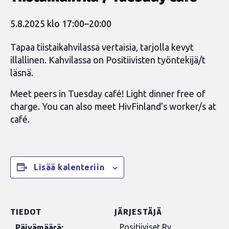
5.8.2025 klo 17:00
–
20:00
Tapaa tiistaikahvilassa vertaisia, tarjolla kevyt
illallinen. Kahvilassa on Positiivisten työntekijä/t
läsnä.
Meet peers in Tuesday café! Light dinner free of
charge. You can also meet HivFinland’s worker/s at
café.
Lisää kalenteriin
TIEDOT
JÄRJESTÄJÄ
Positiiviset Ry
Päivämäärä: