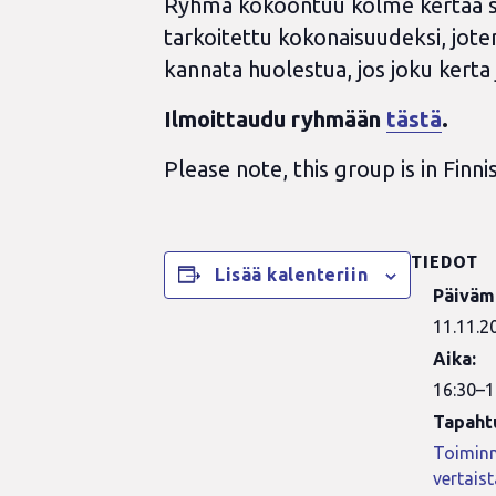
Ryhmä kokoontuu kolme kertaa syk
tarkoitettu kokonaisuudeksi, joten 
kannata huolestua, jos joku kerta j
Ilmoittaudu ryhmään
tästä
.
Please note, this group is in Finn
TIEDOT
Lisää kalenteriin
Päiväm
11.11.2
Aika:
16:30–1
Tapaht
Toiminn
vertais