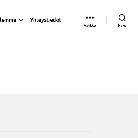
olemme
Yhteystiedot
Valikko
Haku