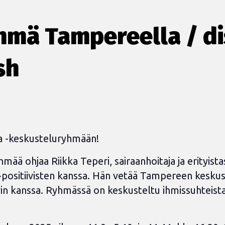
hmä Tampereella / di
sh
 -keskusteluryhmään!
ää ohjaa Riikka Teperi, sairaanhoitaja ja erityist
iv-positiivisten kanssa. Hän vetää Tampereen kesku
in kanssa. Ryhmässä on keskusteltu ihmissuhteista, 