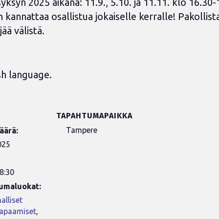
syn 2025 aikana: 11.9., 5.10. ja 11.11. klo 16.30
kannattaa osallistua jokaiselle kerralle! Pakollista
ää välistä.
ish language.
TAPAHTUMAPAIKKA
Tampere
äärä:
025
8:30
umaluokat:
alliset
tapaamiset
,