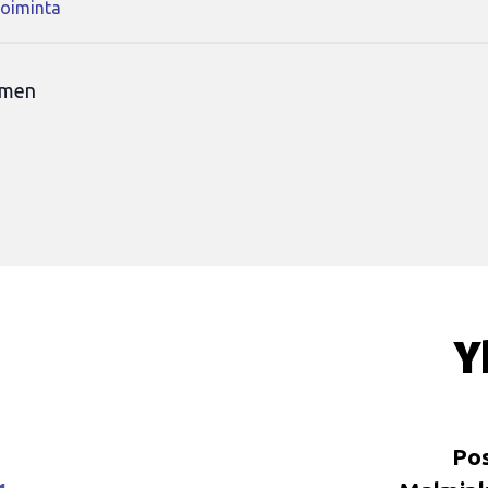
toiminta
 men
Y
Pos