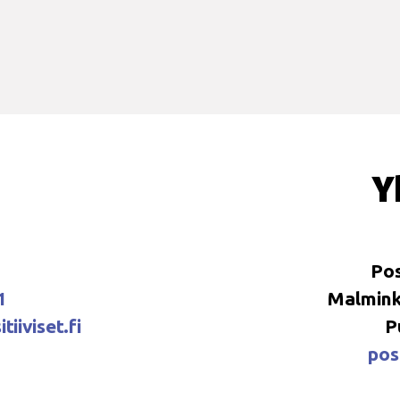
Y
Pos
1
Malminka
tiiviset.fi
P
posi