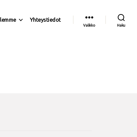
olemme
Yhteystiedot
Valikko
Haku