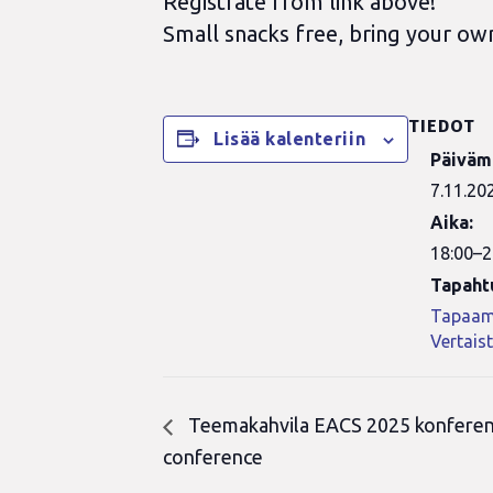
Registrate from link above!
Small snacks free, bring your own
TIEDOT
Lisää kalenteriin
Päiväm
7.11.20
Aika:
18:00–2
Tapaht
Tapaam
Vertais
Teemakahvila EACS 2025 konferens
conference