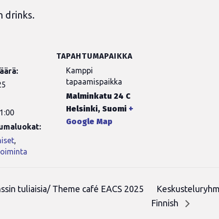
 drinks.
TAPAHTUMAPAIKKA
Kamppi
äärä:
tapaamispaikka
25
Malminkatu 24 C
Helsinki
,
Suomi
+
1:00
Google Map
umaluokat:
iset
,
toiminta
sin tuliaisia/ Theme café EACS 2025
Keskusteluryhmä
Finnish