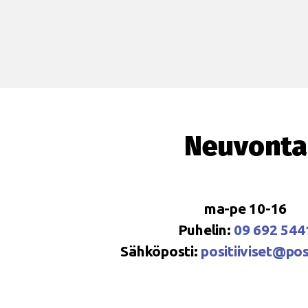
Neuvonta
ma-pe 10-16
Puhelin:
09 692 544
Sähköposti:
positiiviset@posi