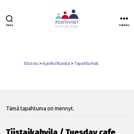
Haku
Valikko
Positiiviset
ry
Etusivu
>
Ajankohtaista
>
Tapahtumat
Tämä tapahtuma on mennyt.
Tiistaikahvila / Tuesday cafe