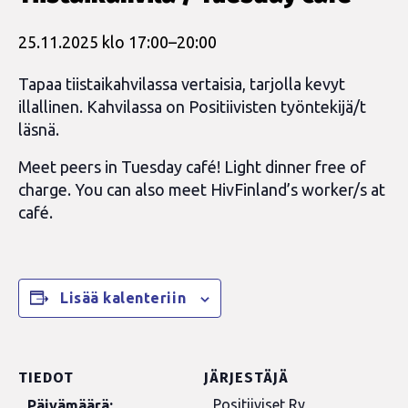
25.11.2025 klo 17:00
–
20:00
Tapaa tiistaikahvilassa vertaisia, tarjolla kevyt
illallinen. Kahvilassa on Positiivisten työntekijä/t
läsnä.
Meet peers in Tuesday café! Light dinner free of
charge. You can also meet HivFinland’s worker/s at
café.
Lisää kalenteriin
TIEDOT
JÄRJESTÄJÄ
Positiiviset Ry
Päivämäärä: